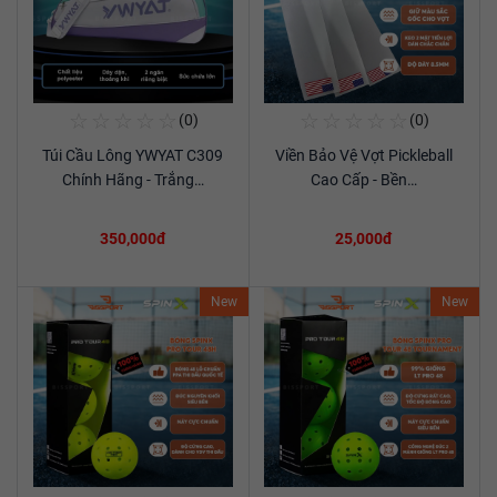
☆
☆
☆
☆
☆
☆
☆
☆
☆
☆
(0)
(0)
Mua Ngay
Mua Ngay
Túi Cầu Lông YWYAT C309
Viền Bảo Vệ Vợt Pickleball
Xem chi tiết
Xem chi tiết
Chính Hãng - Trắng…
Cao Cấp - Bền…
350,000đ
25,000đ
New
New