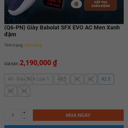
(Q6-PN) Giày Babolat SFX EVO AC Men Xanh
đậm
Tình trạng:
Còn hàng
2,190,000 ₫
Giá bán:
40 - Giày Pick Loại 1
40.5
41
42
42.5
43
44
+
MUA NGAY
–