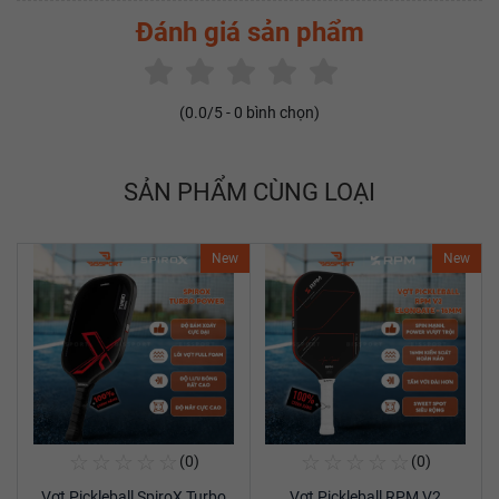
Đánh giá sản phẩm
(
0.0
/5 -
0
bình chọn)
SẢN PHẨM CÙNG LOẠI
New
New
☆
☆
☆
☆
☆
☆
☆
☆
☆
☆
(0)
(0)
Mua Ngay
Mua Ngay
Vợt Pickleball SpiroX Turbo
Vợt Pickleball RPM V2