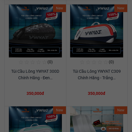
New
New
☆
☆
☆
☆
☆
☆
☆
☆
☆
☆
(0)
(0)
Mua Ngay
Mua Ngay
Túi Cầu Lông YWYAT 300D
Túi Cầu Lông YWYAT C309
Xem chi tiết
Xem chi tiết
Chính Hãng - Đen…
Chính Hãng - Trắng…
350,000đ
350,000đ
New
New