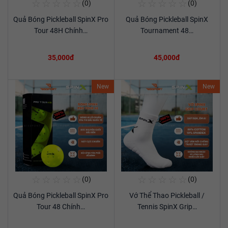
☆
☆
☆
☆
☆
☆
☆
☆
☆
☆
(0)
(0)
Mua Ngay
Mua Ngay
Quả Bóng Pickleball SpinX Pro
Quả Bóng Pickleball SpinX
Xem chi tiết
Xem chi tiết
Tour 48H Chính…
Tournament 48…
35,000đ
45,000đ
New
New
☆
☆
☆
☆
☆
☆
☆
☆
☆
☆
(0)
(0)
Mua Ngay
Mua Ngay
Quả Bóng Pickleball SpinX Pro
Vớ Thể Thao Pickleball /
Xem chi tiết
Xem chi tiết
Tour 48 Chính…
Tennis SpinX Grip…