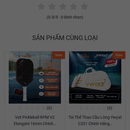
(
0.0
/5 -
0
bình chọn)
SẢN PHẨM CÙNG LOẠI
New
New
☆
☆
☆
☆
☆
☆
☆
☆
☆
☆
(0)
(0)
Mua Ngay
Mua Ngay
Vợt Pickleball RPM V2
Túi Thể Thao Cầu Lông Ywyat
Xem chi tiết
Xem chi tiết
Elongate 16mm Chính…
C201 Chính Hãng…