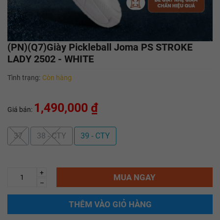
(PN)(Q7)Giày Pickleball Joma PS STROKE
LADY 2502 - WHITE
Tình trạng:
Còn hàng
1,490,000 ₫
Giá bán:
37
38 - CTY
39 - CTY
+
MUA NGAY
–
THÊM VÀO GIỎ HÀNG