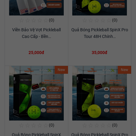
☆
☆
☆
☆
☆
☆
☆
☆
☆
☆
(0)
(0)
Mua Ngay
Mua Ngay
Viền Bảo Vệ Vợt Pickleball
Quả Bóng Pickleball SpinX Pro
Xem chi tiết
Xem chi tiết
Cao Cấp - Bền…
Tour 48H Chính…
25,000đ
35,000đ
New
New
☆
☆
☆
☆
☆
☆
☆
☆
☆
☆
(0)
(0)
Mua Ngay
Mua Ngay
Quả Bóng Pickleball SpinX
Quả Bóng Pickleball SpinX Pro