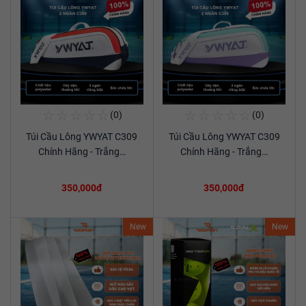
☆
☆
☆
☆
☆
☆
☆
☆
☆
☆
(0)
(0)
Mua Ngay
Mua Ngay
Túi Cầu Lông YWYAT C309
Túi Cầu Lông YWYAT C309
Xem chi tiết
Xem chi tiết
Chính Hãng - Trắng…
Chính Hãng - Trắng…
350,000đ
350,000đ
New
New