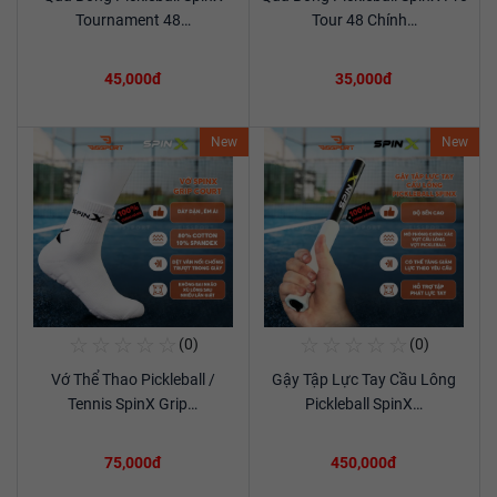
Xem chi tiết
Xem chi tiết
Tournament 48…
Tour 48 Chính…
45,000đ
35,000đ
New
New
☆
☆
☆
☆
☆
☆
☆
☆
☆
☆
(0)
(0)
Mua Ngay
Mua Ngay
Vớ Thể Thao Pickleball /
Gậy Tập Lực Tay Cầu Lông
Xem chi tiết
Xem chi tiết
Tennis SpinX Grip…
Pickleball SpinX…
75,000đ
450,000đ