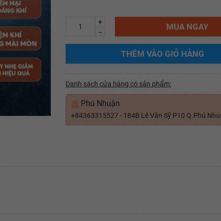
+
MUA NGAY
–
THÊM VÀO GIỎ HÀNG
Danh sách cửa hàng có sản phẩm:
Phú Nhuận
+84363315527 - 184B Lê Văn Sỹ P10 Q.Phú Nh