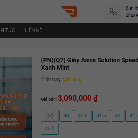
Bán l
08629
IN TỨC
LIÊN HỆ
(PN)(Q7) Giày Asics Solution Speed
Xanh Mint
Tình trạng:
Còn hàng
3,090,000 ₫
Giá bán:
39.5
40
40.5
41.5
42
42.
43.5