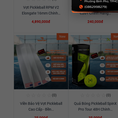
Vợt Pickleball RPM V2
Túi Thể Thao Cầu Lông Ywya
Xem chi tiết
Xem chi tiết
Elongate 16mm Chính…
C201 Chính Hãng…
4,890,000đ
240,000đ
New
Ne
☆
☆
☆
☆
☆
☆
☆
☆
☆
☆
(0)
(0)
Mua Ngay
Mua Ngay
Viền Bảo Vệ Vợt Pickleball
Quả Bóng Pickleball SpinX
Xem chi tiết
Xem chi tiết
Cao Cấp - Bền…
Pro Tour 48H Chính…
25,000đ
35,000đ