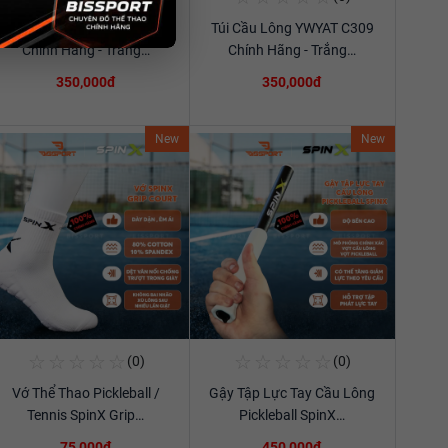
Túi Cầu Lông YWYAT C309
Túi Cầu Lông YWYAT C309
Xem chi tiết
Xem chi tiết
Chính Hãng - Trắng…
Chính Hãng - Trắng…
350,000đ
350,000đ
New
New
☆
☆
☆
☆
☆
☆
☆
☆
☆
☆
(0)
(0)
Mua Ngay
Mua Ngay
Vớ Thể Thao Pickleball /
Gậy Tập Lực Tay Cầu Lông
Xem chi tiết
Xem chi tiết
Tennis SpinX Grip…
Pickleball SpinX…
75,000đ
450,000đ