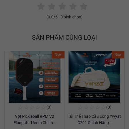
(
0.0
/5 -
0
bình chọn)
SẢN PHẨM CÙNG LOẠI
New
New
☆
☆
☆
☆
☆
☆
☆
☆
☆
☆
(0)
(0)
Mua Ngay
Mua Ngay
Vợt Pickleball RPM V2
Túi Thể Thao Cầu Lông Ywyat
Xem chi tiết
Xem chi tiết
Elongate 16mm Chính…
C201 Chính Hãng…