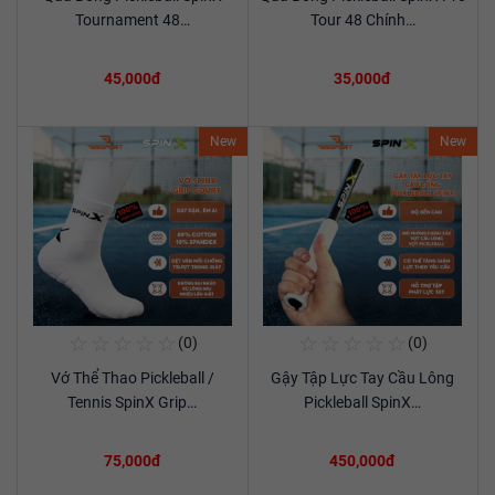
Xem chi tiết
Xem chi tiết
Tournament 48…
Tour 48 Chính…
45,000đ
35,000đ
New
New
☆
☆
☆
☆
☆
☆
☆
☆
☆
☆
(0)
(0)
Mua Ngay
Mua Ngay
Vớ Thể Thao Pickleball /
Gậy Tập Lực Tay Cầu Lông
Xem chi tiết
Xem chi tiết
Tennis SpinX Grip…
Pickleball SpinX…
75,000đ
450,000đ