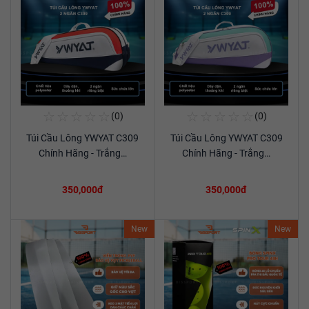
☆
☆
☆
☆
☆
☆
☆
☆
☆
☆
(0)
(0)
Mua Ngay
Mua Ngay
Túi Cầu Lông YWYAT C309
Túi Cầu Lông YWYAT C309
Xem chi tiết
Xem chi tiết
Chính Hãng - Trắng…
Chính Hãng - Trắng…
350,000đ
350,000đ
New
New