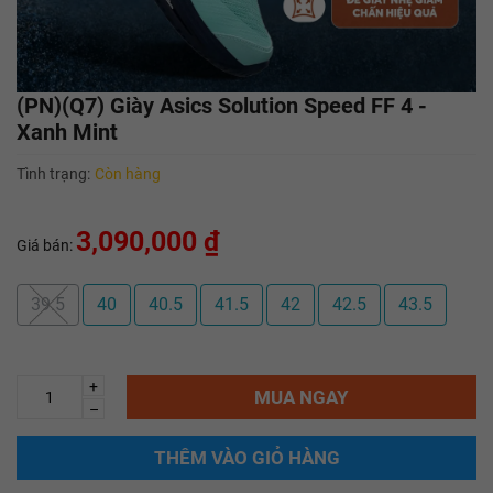
(PN)(Q7) Giày Asics Solution Speed FF 4 -
Xanh Mint
Tình trạng:
Còn hàng
3,090,000 ₫
Giá bán:
39.5
40
40.5
41.5
42
42.5
43.5
+
MUA NGAY
–
THÊM VÀO GIỎ HÀNG