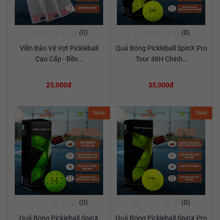
☆
☆
☆
☆
☆
☆
☆
☆
☆
☆
(0)
(0)
Mua Ngay
Mua Ngay
Viền Bảo Vệ Vợt Pickleball
Quả Bóng Pickleball SpinX Pro
Xem chi tiết
Xem chi tiết
Cao Cấp - Bền…
Tour 48H Chính…
25,000đ
35,000đ
New
New
☆
☆
☆
☆
☆
☆
☆
☆
☆
☆
(0)
(0)
Mua Ngay
Mua Ngay
Quả Bóng Pickleball SpinX
Quả Bóng Pickleball SpinX Pro