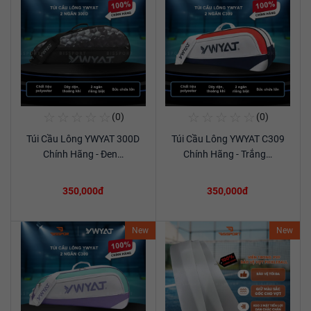
☆
☆
☆
☆
☆
☆
☆
☆
☆
☆
(0)
(0)
Mua Ngay
Mua Ngay
Túi Cầu Lông YWYAT 300D
Túi Cầu Lông YWYAT C309
Xem chi tiết
Xem chi tiết
Chính Hãng - Đen…
Chính Hãng - Trắng…
350,000đ
350,000đ
New
New