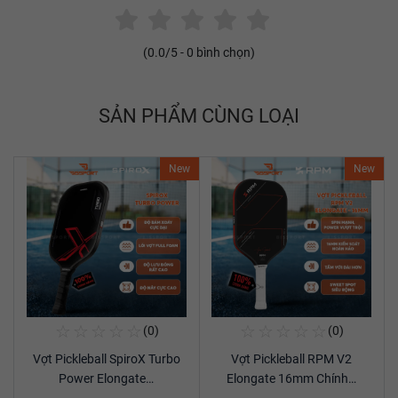
(
0.0
/5 -
0
bình chọn)
SẢN PHẨM CÙNG LOẠI
New
New
☆
☆
☆
☆
☆
☆
☆
☆
☆
☆
(0)
(0)
Mua Ngay
Mua Ngay
Vợt Pickleball SpiroX Turbo
Vợt Pickleball RPM V2
Xem chi tiết
Xem chi tiết
Power Elongate…
Elongate 16mm Chính…