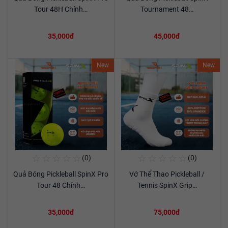
Xem chi tiết
Xem chi tiết
Tour 48H Chính…
Tournament 48…
35,000đ
45,000đ
New
New
☆
☆
☆
☆
☆
☆
☆
☆
☆
☆
(0)
(0)
Mua Ngay
Mua Ngay
Quả Bóng Pickleball SpinX Pro
Vớ Thể Thao Pickleball /
Xem chi tiết
Xem chi tiết
Tour 48 Chính…
Tennis SpinX Grip…
35,000đ
75,000đ