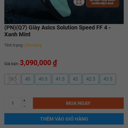
(PN)(Q7) Giày Asics Solution Speed FF 4 -
Xanh Mint
Tình trạng:
Còn hàng
3,090,000 ₫
Giá bán:
39.5
40
40.5
41.5
42
42.5
43.5
+
MUA NGAY
–
THÊM VÀO GIỎ HÀNG