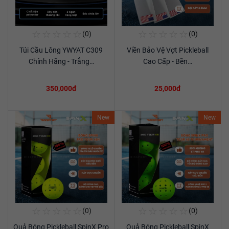
☆
☆
☆
☆
☆
☆
☆
☆
☆
☆
(0)
(0)
Mua Ngay
Mua Ngay
Túi Cầu Lông YWYAT C309
Viền Bảo Vệ Vợt Pickleball
Xem chi tiết
Xem chi tiết
Chính Hãng - Trắng…
Cao Cấp - Bền…
350,000đ
25,000đ
New
New
☆
☆
☆
☆
☆
☆
☆
☆
☆
☆
(0)
(0)
Mua Ngay
Mua Ngay
Quả Bóng Pickleball SpinX Pro
Quả Bóng Pickleball SpinX