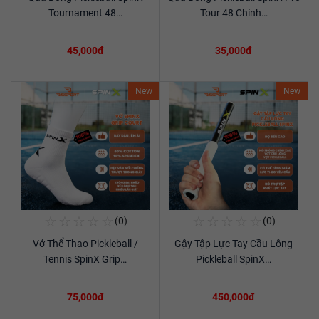
Xem chi tiết
Xem chi tiết
Tournament 48…
Tour 48 Chính…
45,000đ
35,000đ
New
New
☆
☆
☆
☆
☆
☆
☆
☆
☆
☆
(0)
(0)
Mua Ngay
Mua Ngay
Vớ Thể Thao Pickleball /
Gậy Tập Lực Tay Cầu Lông
Xem chi tiết
Xem chi tiết
Tennis SpinX Grip…
Pickleball SpinX…
75,000đ
450,000đ