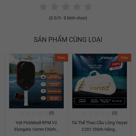
(
0.0
/5 -
0
bình chọn)
SẢN PHẨM CÙNG LOẠI
New
New
☆
☆
☆
☆
☆
☆
☆
☆
☆
☆
(0)
(0)
Mua Ngay
Mua Ngay
Vợt Pickleball RPM V2
Túi Thể Thao Cầu Lông Ywyat
Xem chi tiết
Xem chi tiết
Elongate 16mm Chính…
C201 Chính Hãng…