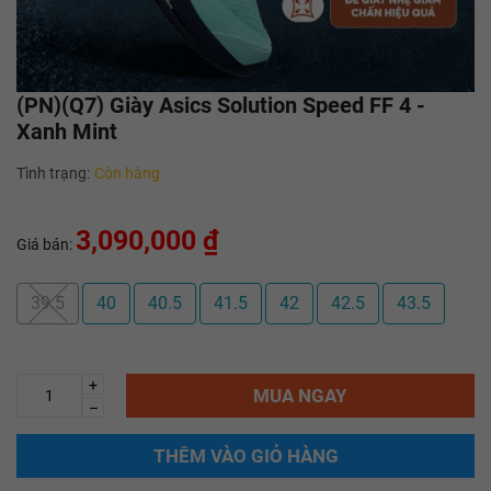
(PN)(Q7) Giày Asics Solution Speed FF 4 -
Xanh Mint
Tình trạng:
Còn hàng
3,090,000 ₫
Giá bán:
39.5
40
40.5
41.5
42
42.5
43.5
+
MUA NGAY
–
THÊM VÀO GIỎ HÀNG