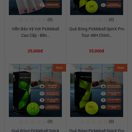
☆
☆
☆
☆
☆
☆
☆
☆
☆
☆
(0)
(0)
Mua Ngay
Mua Ngay
Viền Bảo Vệ Vợt Pickleball
Quả Bóng Pickleball SpinX Pro
Xem chi tiết
Xem chi tiết
Cao Cấp - Bền…
Tour 48H Chính…
25,000đ
35,000đ
New
New
☆
☆
☆
☆
☆
☆
☆
☆
☆
☆
(0)
(0)
Mua Ngay
Mua Ngay
Quả Bóng Pickleball SpinX
Quả Bóng Pickleball SpinX Pro