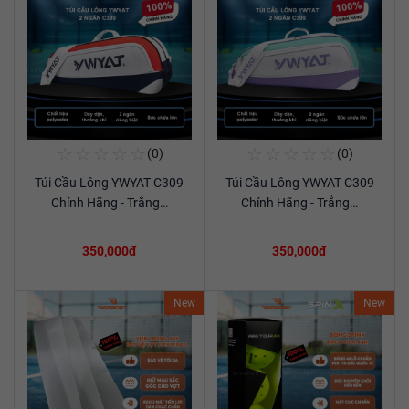
☆
☆
☆
☆
☆
☆
☆
☆
☆
☆
(0)
(0)
Mua Ngay
Mua Ngay
Túi Cầu Lông YWYAT C309
Túi Cầu Lông YWYAT C309
Xem chi tiết
Xem chi tiết
Chính Hãng - Trắng…
Chính Hãng - Trắng…
350,000đ
350,000đ
New
New