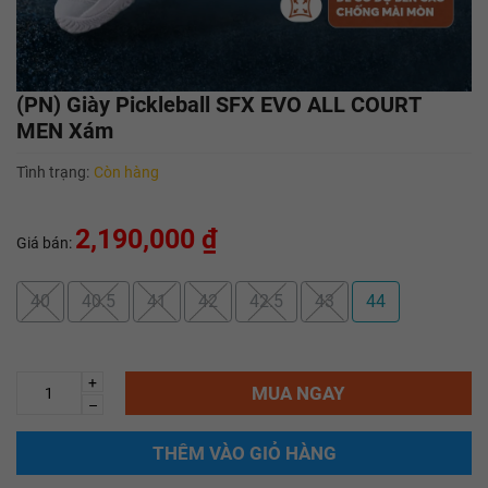
(PN) Giày Pickleball SFX EVO ALL COURT
MEN Xám
Tình trạng:
Còn hàng
2,190,000 ₫
Giá bán:
40
40.5
41
42
42.5
43
44
+
MUA NGAY
–
THÊM VÀO GIỎ HÀNG