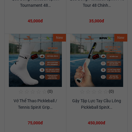
Xem chi tiết
Xem chi tiết
Tournament 48…
Tour 48 Chính…
45,000đ
35,000đ
New
New
☆
☆
☆
☆
☆
☆
☆
☆
☆
☆
(0)
(0)
Mua Ngay
Mua Ngay
Vớ Thể Thao Pickleball /
Gậy Tập Lực Tay Cầu Lông
Xem chi tiết
Xem chi tiết
Tennis SpinX Grip…
Pickleball SpinX…
75,000đ
450,000đ