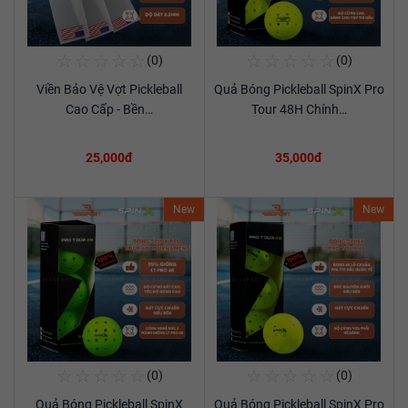
☆
☆
☆
☆
☆
☆
☆
☆
☆
☆
(0)
(0)
Mua Ngay
Mua Ngay
Viền Bảo Vệ Vợt Pickleball
Quả Bóng Pickleball SpinX Pro
Xem chi tiết
Xem chi tiết
Cao Cấp - Bền…
Tour 48H Chính…
25,000đ
35,000đ
New
New
☆
☆
☆
☆
☆
☆
☆
☆
☆
☆
(0)
(0)
Mua Ngay
Mua Ngay
Quả Bóng Pickleball SpinX
Quả Bóng Pickleball SpinX Pro