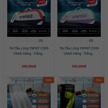
☆
☆
☆
☆
☆
☆
☆
☆
☆
☆
(0)
(0)
Mua Ngay
Mua Ngay
Túi Cầu Lông YWYAT C309
Túi Cầu Lông YWYAT C309
Xem chi tiết
Xem chi tiết
Chính Hãng - Trắng…
Chính Hãng - Trắng…
350,000đ
350,000đ
New
New