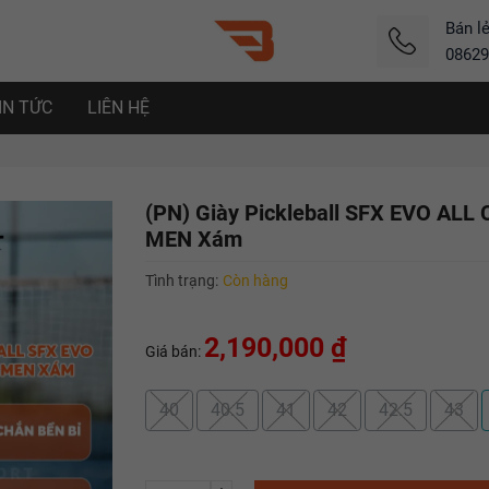
Bán l
08629
IN TỨC
LIÊN HỆ
(PN) Giày Pickleball SFX EVO ALL
MEN Xám
Tình trạng:
Còn hàng
2,190,000 ₫
Giá bán:
40
40.5
41
42
42.5
43