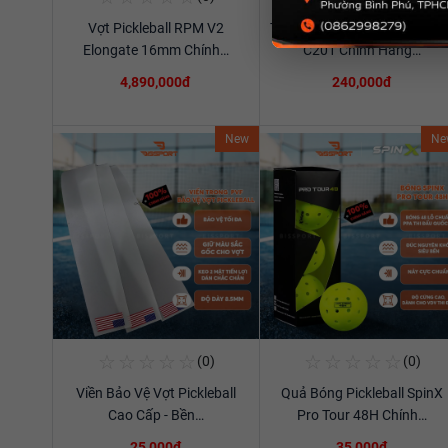
Vợt Pickleball RPM V2
Túi Thể Thao Cầu Lông Ywya
Xem chi tiết
Xem chi tiết
Elongate 16mm Chính…
C201 Chính Hãng…
4,890,000đ
240,000đ
New
Ne
☆
☆
☆
☆
☆
☆
☆
☆
☆
☆
(0)
(0)
Mua Ngay
Mua Ngay
Viền Bảo Vệ Vợt Pickleball
Quả Bóng Pickleball SpinX
Xem chi tiết
Xem chi tiết
Cao Cấp - Bền…
Pro Tour 48H Chính…
25,000đ
35,000đ