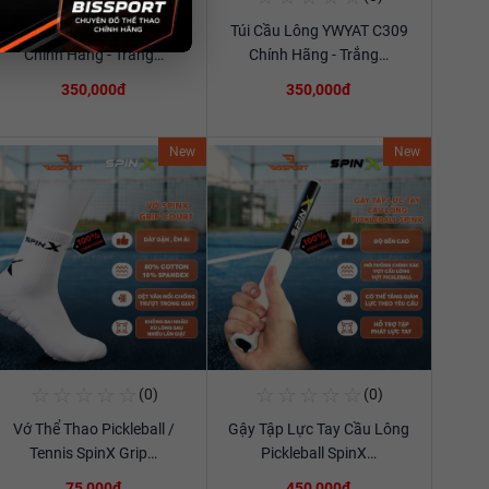
Túi Cầu Lông YWYAT C309
Túi Cầu Lông YWYAT C309
Xem chi tiết
Xem chi tiết
Chính Hãng - Trắng…
Chính Hãng - Trắng…
350,000đ
350,000đ
New
New
☆
☆
☆
☆
☆
☆
☆
☆
☆
☆
(0)
(0)
Mua Ngay
Mua Ngay
Vớ Thể Thao Pickleball /
Gậy Tập Lực Tay Cầu Lông
Xem chi tiết
Xem chi tiết
Tennis SpinX Grip…
Pickleball SpinX…
75,000đ
450,000đ