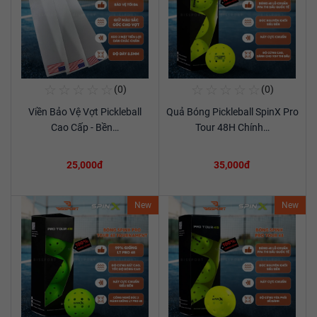
☆
☆
☆
☆
☆
☆
☆
☆
☆
☆
(0)
(0)
Mua Ngay
Mua Ngay
Viền Bảo Vệ Vợt Pickleball
Quả Bóng Pickleball SpinX Pro
Xem chi tiết
Xem chi tiết
Cao Cấp - Bền…
Tour 48H Chính…
25,000đ
35,000đ
New
New