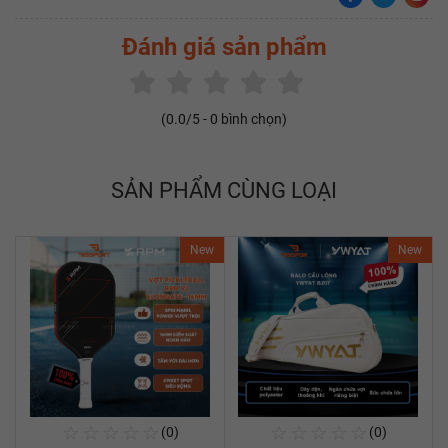
Đánh giá sản phẩm
(
0.0
/5 -
0
bình chọn)
SẢN PHẨM CÙNG LOẠI
New
New
☆
☆
☆
☆
☆
☆
☆
☆
☆
☆
(0)
(0)
Mua Ngay
Mua Ngay