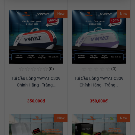
New
New
☆
☆
☆
☆
☆
☆
☆
☆
☆
☆
(0)
(0)
Mua Ngay
Mua Ngay
Túi Cầu Lông YWYAT C309
Túi Cầu Lông YWYAT C309
Xem chi tiết
Xem chi tiết
Chính Hãng - Trắng…
Chính Hãng - Trắng…
350,000đ
350,000đ
New
New