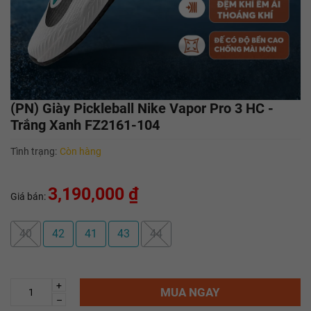
(PN) Giày Pickleball Nike Vapor Pro 3 HC -
Trắng Xanh FZ2161-104
Tình trạng:
Còn hàng
3,190,000 ₫
Giá bán:
40
42
41
43
44
+
MUA NGAY
–