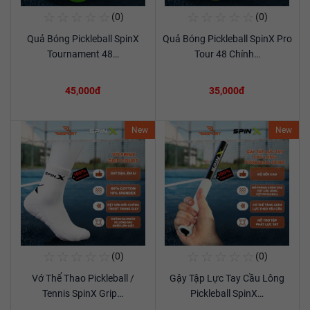
☆
☆
☆
☆
☆
☆
☆
☆
☆
☆
(0)
(0)
Mua Ngay
Mua Ngay
Quả Bóng Pickleball SpinX
Quả Bóng Pickleball SpinX Pro
Xem chi tiết
Xem chi tiết
Tournament 48…
Tour 48 Chính…
45,000đ
35,000đ
New
New
☆
☆
☆
☆
☆
☆
☆
☆
☆
☆
(0)
(0)
Mua Ngay
Mua Ngay
Vớ Thể Thao Pickleball /
Gậy Tập Lực Tay Cầu Lông
Xem chi tiết
Xem chi tiết
Tennis SpinX Grip…
Pickleball SpinX…