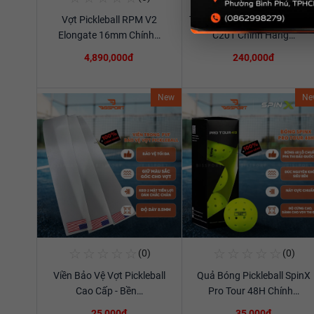
Vợt Pickleball RPM V2
Túi Thể Thao Cầu Lông Ywya
Xem chi tiết
Xem chi tiết
Elongate 16mm Chính…
C201 Chính Hãng…
4,890,000đ
240,000đ
New
Ne
☆
☆
☆
☆
☆
☆
☆
☆
☆
☆
(0)
(0)
Mua Ngay
Mua Ngay
Viền Bảo Vệ Vợt Pickleball
Quả Bóng Pickleball SpinX
Xem chi tiết
Xem chi tiết
Cao Cấp - Bền…
Pro Tour 48H Chính…
25,000đ
35,000đ