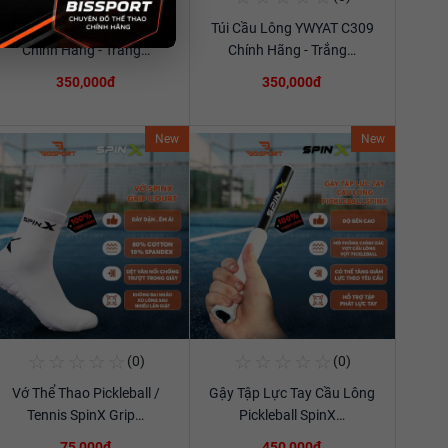
Túi Cầu Lông YWYAT C309
Túi Cầu Lông YWYAT C309
Xem chi tiết
Xem chi tiết
Chính Hãng - Trắng…
Chính Hãng - Trắng…
350,000đ
350,000đ
New
New
☆
☆
☆
☆
☆
☆
☆
☆
☆
☆
(0)
(0)
Mua Ngay
Mua Ngay
Vớ Thể Thao Pickleball /
Gậy Tập Lực Tay Cầu Lông
Xem chi tiết
Xem chi tiết
Tennis SpinX Grip…
Pickleball SpinX…
75,000đ
450,000đ