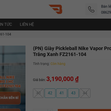
Bán l
08629
IN TỨC
LIÊN HỆ
161-104
(PN) Giày Pickleball Nike Vapor Pr
Trắng Xanh FZ2161-104
Tình trạng:
Còn hàng
3,190,000 ₫
Giá bán:
40
42
41
43
44