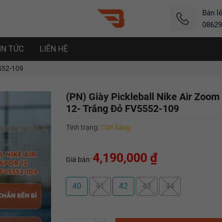
Bán l
08629
IN TỨC
LIÊN HỆ
5552-109
(PN) Giày Pickleball Nike Air Zoom
12- Trắng Đỏ FV5552-109
Tình trạng:
Còn hàng
4,190,000 ₫
Giá bán:
40
41
42
43
44