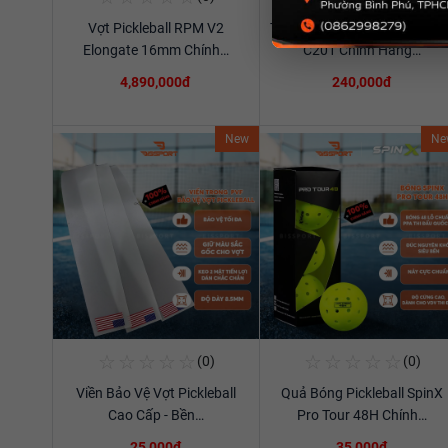
Vợt Pickleball RPM V2
Túi Thể Thao Cầu Lông Ywya
Xem chi tiết
Xem chi tiết
Elongate 16mm Chính…
C201 Chính Hãng…
4,890,000đ
240,000đ
New
Ne
☆
☆
☆
☆
☆
☆
☆
☆
☆
☆
(0)
(0)
Mua Ngay
Mua Ngay
Viền Bảo Vệ Vợt Pickleball
Quả Bóng Pickleball SpinX
Xem chi tiết
Xem chi tiết
Cao Cấp - Bền…
Pro Tour 48H Chính…
25,000đ
35,000đ