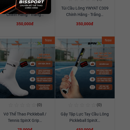
Túi Cầu Lông YWYAT C309
Túi Cầu Lông YWYAT C309
Xem chi tiết
Xem chi tiết
Chính Hãng - Trắng…
Chính Hãng - Trắng…
350,000đ
350,000đ
New
New
☆
☆
☆
☆
☆
☆
☆
☆
☆
☆
(0)
(0)
Mua Ngay
Mua Ngay
Vớ Thể Thao Pickleball /
Gậy Tập Lực Tay Cầu Lông
Xem chi tiết
Xem chi tiết
Tennis SpinX Grip…
Pickleball SpinX…
75,000đ
450,000đ