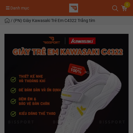
0
Danh mục
/
(PN) Giày Kawasaki Trẻ Em C4322 Trắng tím