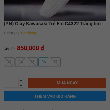
(PN) Giày Kawasaki Trẻ Em C4322 Trắng tím
Tình trạng:
Còn hàng
850,000 ₫
Giá bán:
33
34
35
36
37
+
MUA NGAY
–
THÊM VÀO GIỎ HÀNG