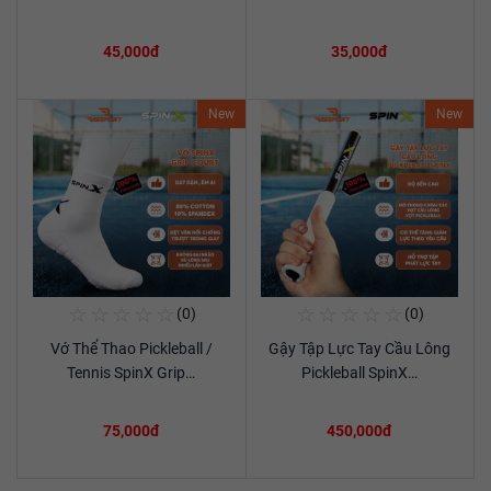
45,000đ
35,000đ
New
New
☆
☆
☆
☆
☆
☆
☆
☆
☆
☆
(0)
(0)
Mua Ngay
Mua Ngay
Vớ Thể Thao Pickleball /
Gậy Tập Lực Tay Cầu Lông
Xem chi tiết
Xem chi tiết
Tennis SpinX Grip…
Pickleball SpinX…
75,000đ
450,000đ