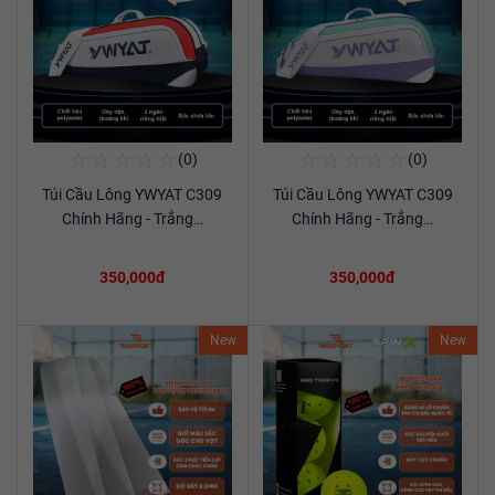
☆
☆
☆
☆
☆
☆
☆
☆
☆
☆
(0)
(0)
Mua Ngay
Mua Ngay
Túi Cầu Lông YWYAT C309
Túi Cầu Lông YWYAT C309
Xem chi tiết
Xem chi tiết
Chính Hãng - Trắng…
Chính Hãng - Trắng…
350,000đ
350,000đ
New
New