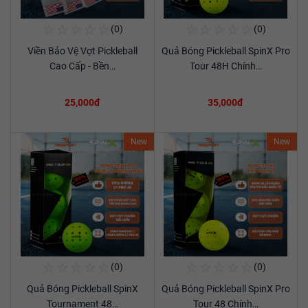
☆
☆
☆
☆
☆
☆
☆
☆
☆
☆
(0)
(0)
Mua Ngay
Mua Ngay
Viền Bảo Vệ Vợt Pickleball
Quả Bóng Pickleball SpinX Pro
Xem chi tiết
Xem chi tiết
Cao Cấp - Bền…
Tour 48H Chính…
25,000đ
35,000đ
New
New
☆
☆
☆
☆
☆
☆
☆
☆
☆
☆
(0)
(0)
Mua Ngay
Mua Ngay
Quả Bóng Pickleball SpinX
Quả Bóng Pickleball SpinX Pro
Xem chi tiết
Xem chi tiết
Tournament 48…
Tour 48 Chính…