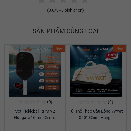
(
0.0
/5 -
0
bình chọn)
SẢN PHẨM CÙNG LOẠI
New
New
☆
☆
☆
☆
☆
☆
☆
☆
☆
☆
(0)
(0)
Mua Ngay
Mua Ngay
Vợt Pickleball RPM V2
Túi Thể Thao Cầu Lông Ywyat
Xem chi tiết
Xem chi tiết
Elongate 16mm Chính…
C201 Chính Hãng…