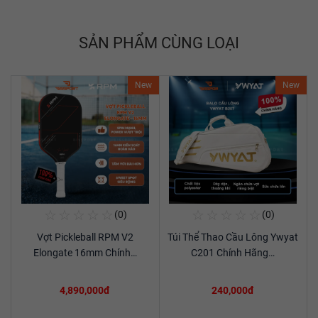
SẢN PHẨM CÙNG LOẠI
New
New
☆
☆
☆
☆
☆
☆
☆
☆
☆
☆
(0)
(0)
Mua Ngay
Mua Ngay
Vợt Pickleball RPM V2
Túi Thể Thao Cầu Lông Ywyat
Xem chi tiết
Xem chi tiết
Elongate 16mm Chính…
C201 Chính Hãng…
4,890,000đ
240,000đ