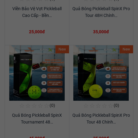
Viền Bảo Vệ Vợt Pickleball
Quả Bóng Pickleball SpinX Pro
Xem chi tiết
Xem chi tiết
Cao Cấp - Bền…
Tour 48H Chính…
25,000đ
35,000đ
New
New
☆
☆
☆
☆
☆
☆
☆
☆
☆
☆
(0)
(0)
Mua Ngay
Mua Ngay
Quả Bóng Pickleball SpinX
Quả Bóng Pickleball SpinX Pro
Xem chi tiết
Xem chi tiết
Tournament 48…
Tour 48 Chính…