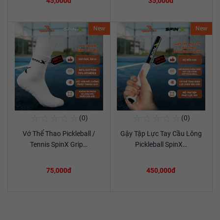
45,000đ
35,000đ
New
New
☆
☆
☆
☆
☆
☆
☆
☆
☆
☆
(0)
(0)
Mua Ngay
Mua Ngay
Vớ Thể Thao Pickleball /
Gậy Tập Lực Tay Cầu Lông
Xem chi tiết
Xem chi tiết
Tennis SpinX Grip…
Pickleball SpinX…
75,000đ
450,000đ