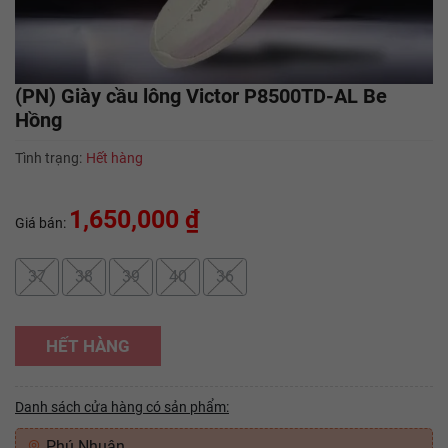
(PN) Giày cầu lông Victor P8500TD-AL Be
Hồng
Tình trạng:
Hết hàng
1,650,000 ₫
Giá bán:
37
38
39
40
36
HẾT HÀNG
Danh sách cửa hàng có sản phẩm:
Phú Nhuận