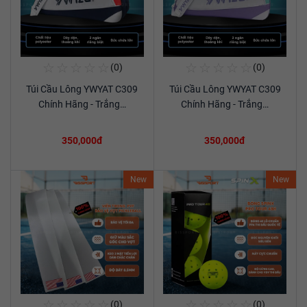
☆
☆
☆
☆
☆
☆
☆
☆
☆
☆
(0)
(0)
Mua Ngay
Mua Ngay
Túi Cầu Lông YWYAT C309
Túi Cầu Lông YWYAT C309
Xem chi tiết
Xem chi tiết
Chính Hãng - Trắng…
Chính Hãng - Trắng…
350,000đ
350,000đ
New
New
☆
☆
☆
☆
☆
☆
☆
☆
☆
☆
(0)
(0)
Mua Ngay
Mua Ngay