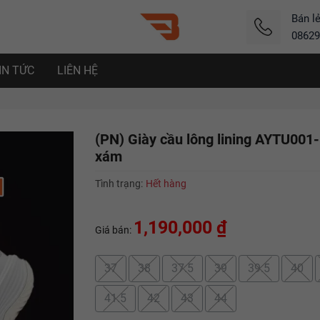
Bán l
08629
IN TỨC
LIÊN HỆ
(PN) Giày cầu lông lining AYTU001-
xám
Tình trạng:
Hết hàng
1,190,000 ₫
Giá bán:
37
38
37.5
39
39.5
40
41.5
42
43
44