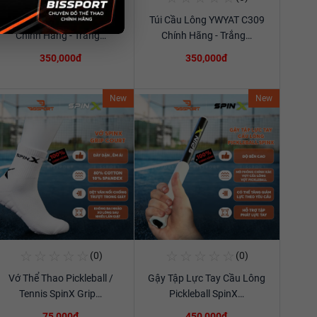
Túi Cầu Lông YWYAT C309
Túi Cầu Lông YWYAT C309
Xem chi tiết
Xem chi tiết
Chính Hãng - Trắng…
Chính Hãng - Trắng…
350,000đ
350,000đ
New
New
☆
☆
☆
☆
☆
☆
☆
☆
☆
☆
(0)
(0)
Mua Ngay
Mua Ngay
Vớ Thể Thao Pickleball /
Gậy Tập Lực Tay Cầu Lông
Xem chi tiết
Xem chi tiết
Tennis SpinX Grip…
Pickleball SpinX…
75,000đ
450,000đ