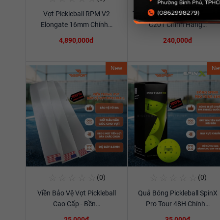
Vợt Pickleball RPM V2
Túi Thể Thao Cầu Lông Ywya
Xem chi tiết
Xem chi tiết
Elongate 16mm Chính…
C201 Chính Hãng…
4,890,000đ
240,000đ
New
Ne
☆
☆
☆
☆
☆
☆
☆
☆
☆
☆
(0)
(0)
Mua Ngay
Mua Ngay
Viền Bảo Vệ Vợt Pickleball
Quả Bóng Pickleball SpinX
Xem chi tiết
Xem chi tiết
Cao Cấp - Bền…
Pro Tour 48H Chính…
25,000đ
35,000đ