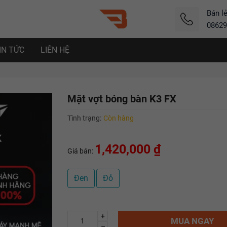
Bán l
08629
IN TỨC
LIÊN HỆ
Mặt vợt bóng bàn K3 FX
Tình trạng:
Còn hàng
1,420,000 ₫
Giá bán:
Đen
Đỏ
+
MUA NGAY
–