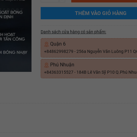
THÊM VÀO GIỎ HÀNG
Danh sách cửa hàng có sản phẩm:
Quận 6
+84862998279 - 256a Nguyễn Văn Luông P11 Q
Phú Nhuận
+84363315527 - 184B Lê Văn Sỹ P10 Q.Phú Nh