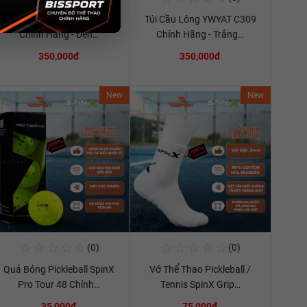
Túi Cầu Lông YWYAT 300D
Túi Cầu Lông YWYAT C309
Xem chi tiết
Xem chi tiết
Chính Hãng - Đen…
Chính Hãng - Trắng…
350,000đ
350,000đ
New
New
☆
☆
☆
☆
☆
☆
☆
☆
☆
☆
(0)
(0)
Mua Ngay
Mua Ngay
Quả Bóng Pickleball SpinX
Vớ Thể Thao Pickleball /
Xem chi tiết
Xem chi tiết
Pro Tour 48 Chính…
Tennis SpinX Grip…
35,000đ
75,000đ