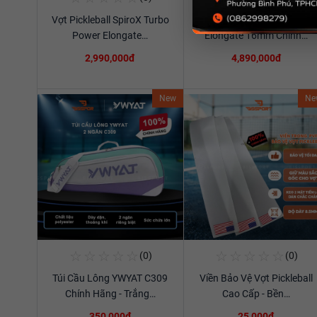
Vợt Pickleball SpiroX Turbo
Vợt Pickleball RPM V2
Xem chi tiết
Xem chi tiết
Power Elongate…
Elongate 16mm Chính…
2,990,000đ
4,890,000đ
New
Ne
☆
☆
☆
☆
☆
☆
☆
☆
☆
☆
(0)
(0)
Mua Ngay
Mua Ngay
Túi Cầu Lông YWYAT C309
Viền Bảo Vệ Vợt Pickleball
Xem chi tiết
Xem chi tiết
Chính Hãng - Trắng…
Cao Cấp - Bền…
350,000đ
25,000đ