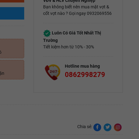
VĐV & HLV Chuyên Nghiệp
Bạn không biết nên mua mặt vợt &
cốt vợt nào ? Gọi ngay 0932069556
Luôn Có Giá Tốt Nhất Thị
Trường
Tiết kiệm hơn từ 10% - 30%
6
Hotline mua hàng
0862998279
uận
Chia sẻ: