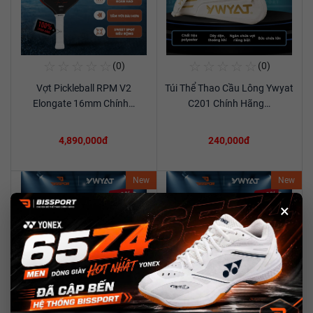
☆
☆
☆
☆
☆
☆
☆
☆
☆
☆
(0)
(0)
Mua Ngay
Mua Ngay
Vợt Pickleball RPM V2
Túi Thể Thao Cầu Lông Ywyat
Xem chi tiết
Xem chi tiết
Elongate 16mm Chính…
C201 Chính Hãng…
4,890,000đ
240,000đ
New
New
×
☆
☆
☆
☆
☆
☆
☆
☆
☆
☆
(0)
(0)
Mua Ngay
Mua Ngay