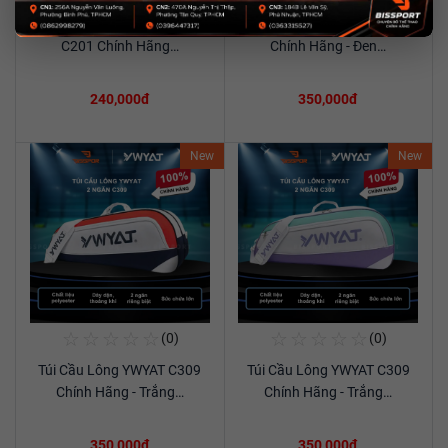
Túi Thể Thao Cầu Lông Ywyat
Túi Cầu Lông YWYAT 300D
Xem chi tiết
Xem chi tiết
C201 Chính Hãng…
Chính Hãng - Đen…
240,000đ
350,000đ
New
New
☆
☆
☆
☆
☆
☆
☆
☆
☆
☆
(0)
(0)
Mua Ngay
Mua Ngay
Túi Cầu Lông YWYAT C309
Túi Cầu Lông YWYAT C309
Xem chi tiết
Xem chi tiết
Chính Hãng - Trắng…
Chính Hãng - Trắng…
350,000đ
350,000đ