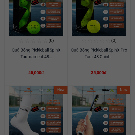
☆
☆
☆
☆
☆
☆
☆
☆
☆
☆
(0)
(0)
Mua Ngay
Mua Ngay
Quả Bóng Pickleball SpinX
Quả Bóng Pickleball SpinX Pro
Xem chi tiết
Xem chi tiết
Tournament 48…
Tour 48 Chính…
45,000đ
35,000đ
New
New