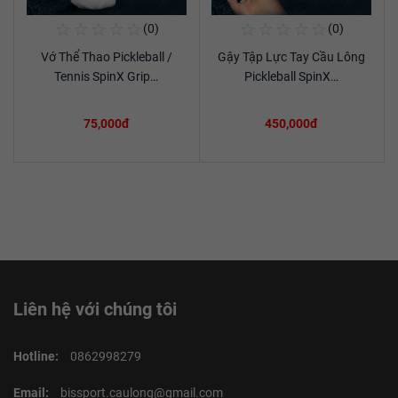
☆
☆
☆
☆
☆
☆
☆
☆
☆
☆
(0)
(0)
Mua Ngay
Mua Ngay
Vớ Thể Thao Pickleball /
Gậy Tập Lực Tay Cầu Lông
Xem chi tiết
Xem chi tiết
Tennis SpinX Grip…
Pickleball SpinX…
75,000đ
450,000đ
Liên hệ với chúng tôi
Hotline:
0862998279
Email:
bissport.caulong@gmail.com