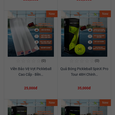
New
New
☆
☆
☆
☆
☆
☆
☆
☆
☆
☆
(0)
(0)
Mua Ngay
Mua Ngay
Viền Bảo Vệ Vợt Pickleball
Quả Bóng Pickleball SpinX Pro
Xem chi tiết
Xem chi tiết
Cao Cấp - Bền…
Tour 48H Chính…
25,000đ
35,000đ
New
New