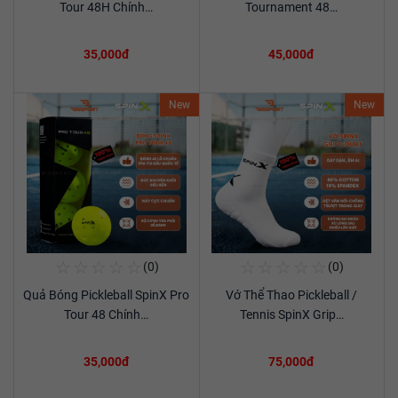
Tour 48H Chính…
Tournament 48…
35,000đ
45,000đ
New
New
☆
☆
☆
☆
☆
☆
☆
☆
☆
☆
(0)
(0)
Mua Ngay
Mua Ngay
Quả Bóng Pickleball SpinX Pro
Vớ Thể Thao Pickleball /
Xem chi tiết
Xem chi tiết
Tour 48 Chính…
Tennis SpinX Grip…
35,000đ
75,000đ