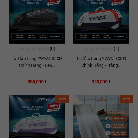
☆
☆
☆
☆
☆
☆
☆
☆
☆
☆
(0)
(0)
Mua Ngay
Mua Ngay
Túi Cầu Lông YWYAT 300D
Túi Cầu Lông YWYAT C309
Xem chi tiết
Xem chi tiết
Chính Hãng - Đen…
Chính Hãng - Trắng…
350,000đ
350,000đ
New
New