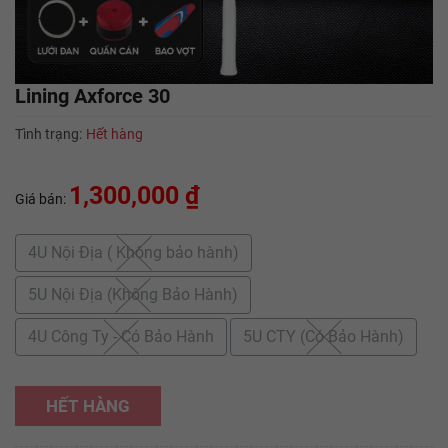
Lining Axforce 30
Tình trạng:
Hết hàng
1,300,000 ₫
Giá bán:
4U Nội Địa ( Không bảo hành)
5U Nội Địa (Không Bảo Hành)
4U Công Ty - Có Bảo Hành
5U CTY (Có Bảo Hành)
HẾT HÀNG