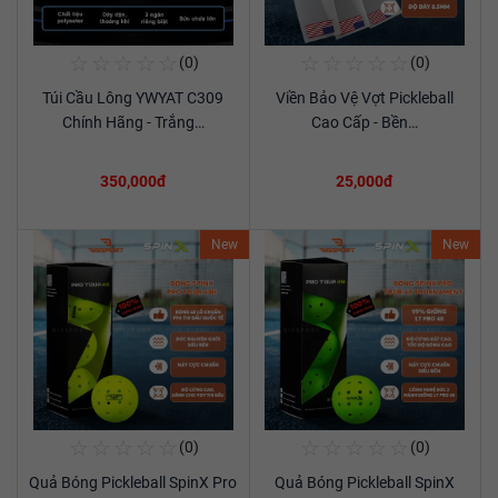
☆
☆
☆
☆
☆
☆
☆
☆
☆
☆
(0)
(0)
Mua Ngay
Mua Ngay
Túi Cầu Lông YWYAT C309
Viền Bảo Vệ Vợt Pickleball
Xem chi tiết
Xem chi tiết
Chính Hãng - Trắng…
Cao Cấp - Bền…
350,000đ
25,000đ
New
New
☆
☆
☆
☆
☆
☆
☆
☆
☆
☆
(0)
(0)
Mua Ngay
Mua Ngay
Quả Bóng Pickleball SpinX Pro
Quả Bóng Pickleball SpinX
Xem chi tiết
Xem chi tiết