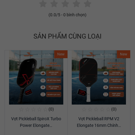
(
0.0
/5 -
0
bình chọn)
SẢN PHẨM CÙNG LOẠI
New
New
☆
☆
☆
☆
☆
☆
☆
☆
☆
☆
(0)
(0)
Mua Ngay
Mua Ngay
Vợt Pickleball SpiroX Turbo
Vợt Pickleball RPM V2
Xem chi tiết
Xem chi tiết
Power Elongate…
Elongate 16mm Chính…