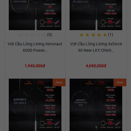
☆
☆
☆
☆
☆
★
★
★
★
★
(0)
(1)
Mua Ngay
Mua Ngay
Vợt Cầu Lông Lining Aeronaut
Vợt Cầu Lông Lining Axforce
Xem chi tiết
Xem chi tiết
6000 Power…
90 New LKY Chính…
1,940,000đ
4,690,000đ
New
New