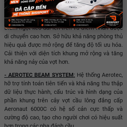
- DYNAMIN-OPT-IMUM FRAME
:
Thiết kế tối
ưu và cải thiện cấu trúc vợt cho hệ thống tấn
công và phòng thủ một cách hiệu quả hơn.
Điểm ngọt kéo dài lên trên và điểm nhấn được
di chuyển cao hơn. Sở hữu khả năng phòng thủ
hiệu quả được mở rộng để tăng độ tối ưu hóa.
Cải thiện với diện tích khung mở rộng và tăng
khả năng nảy của vợt hơn.
- AEROTEC BEAM SYSTEM
:
Hệ thống Aerotec,
hỡ trợ tính toán tiên tiến và khả năng thu thập
dữ liệu thực hành, cấu trúc và hình dạng của
phần khung trên cây vợt cầu lông đẳng cấp
Aeronaut 6000C có hệ số cản cực thấp và
cường độ cao, tạo cho người chơi có hiệu suất
hơn trong các pha đánh cầu.