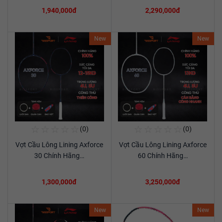
1,940,000đ
2,290,000đ
New
New
☆
☆
☆
☆
☆
☆
☆
☆
☆
☆
(0)
(0)
Mua Ngay
Mua Ngay
Vợt Cầu Lông Lining Axforce
Vợt Cầu Lông Lining Axforce
Xem chi tiết
Xem chi tiết
30 Chính Hãng…
60 Chính Hãng…
1,300,000đ
3,250,000đ
New
New