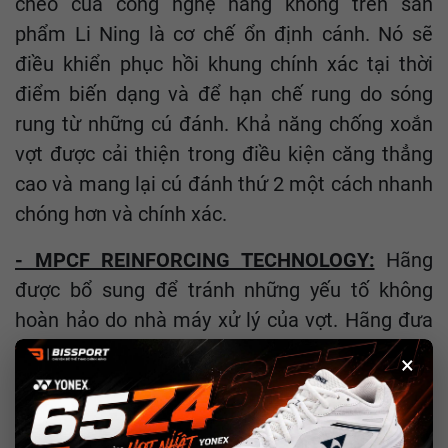
chéo của công nghệ hàng không trên sản
phẩm Li Ning là cơ chế ổn định cánh. Nó sẽ
điều khiển phục hồi khung chính xác tại thời
điểm biến dạng và để hạn chế rung do sóng
rung từ những cú đánh. Khả năng chống xoắn
vợt được cải thiện trong điều kiện căng thẳng
cao và mang lại cú đánh thứ 2 một cách nhanh
chóng hơn và chính xác.
- MPCF REINFORCING TECHNOLOGY:
Hãng
được bổ sung để tránh những yếu tố không
hoàn hảo do nhà máy xử lý của vợt. Hãng đưa
thêm những yếu tố công nghệ sợi carbon nhiều
×
lớp, vợt được chế tạo với sực mạnh và tuổi thọ
cao