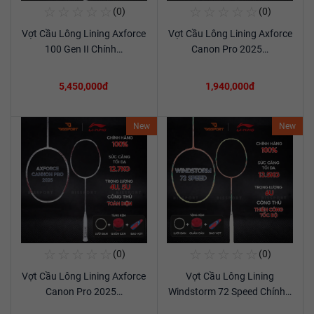
☆
☆
☆
☆
☆
☆
☆
☆
☆
☆
(0)
(0)
Mua Ngay
Mua Ngay
Vợt Cầu Lông Lining Axforce
Vợt Cầu Lông Lining Axforce
Xem chi tiết
Xem chi tiết
100 Gen II Chính…
Canon Pro 2025…
5,450,000đ
1,940,000đ
New
New
☆
☆
☆
☆
☆
☆
☆
☆
☆
☆
(0)
(0)
Mua Ngay
Mua Ngay
Vợt Cầu Lông Lining Axforce
Vợt Cầu Lông Lining
Xem chi tiết
Xem chi tiết
Canon Pro 2025…
Windstorm 72 Speed Chính…