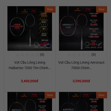
New
New
☆
☆
☆
☆
☆
☆
☆
☆
☆
☆
(0)
(0)
Mua Ngay
Mua Ngay
Vợt Cầu Lông Lining
Vợt Cầu Lông Lining Aeronaut
Xem chi tiết
Xem chi tiết
Halbertec 7000 Tím Chính…
7000i Chính…
3,400,000đ
3,590,000đ
New
New