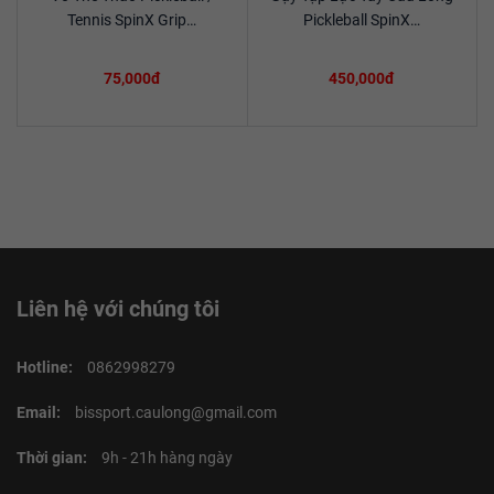
Xem chi tiết
Xem chi tiết
Tennis SpinX Grip…
Pickleball SpinX…
75,000đ
450,000đ
Liên hệ với chúng tôi
Hotline:
0862998279
Email:
bissport.caulong@gmail.com
Thời gian:
9h - 21h hàng ngày