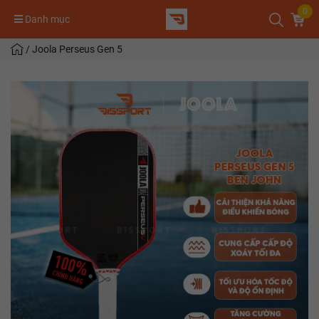
0
Danh mục
/
Joola Perseus Gen 5