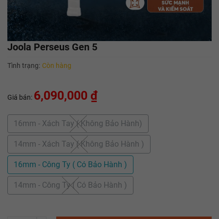
Joola Perseus Gen 5
Tình trạng:
Còn hàng
6,090,000 ₫
Giá bán:
16mm - Xách Tay ( Không Bảo Hành)
14mm - Xách Tay ( Không Bảo Hành )
16mm - Công Ty ( Có Bảo Hành )
14mm - Công Ty ( Có Bảo Hành )