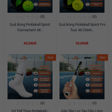
☆
☆
☆
☆
☆
☆
☆
☆
☆
☆
(0)
(0)
Mua Ngay
Mua Ngay
Quả Bóng Pickleball SpinX
Quả Bóng Pickleball SpinX Pro
Xem chi tiết
Xem chi tiết
Tournament 48…
Tour 48 Chính…
45,000đ
35,000đ
New
New
☆
☆
☆
☆
☆
☆
☆
☆
☆
☆
(0)
(0)
Mua Ngay
Mua Ngay
Vớ Thể Thao Pickleball /
Gậy Tập Lực Tay Cầu Lông