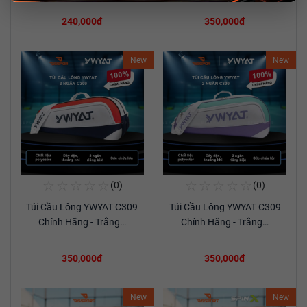
240,000đ
350,000đ
New
New
☆
☆
☆
☆
☆
☆
☆
☆
☆
☆
(0)
(0)
Mua Ngay
Mua Ngay
Túi Cầu Lông YWYAT C309
Túi Cầu Lông YWYAT C309
Xem chi tiết
Xem chi tiết
Chính Hãng - Trắng…
Chính Hãng - Trắng…
350,000đ
350,000đ
New
New