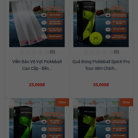
☆
☆
☆
☆
☆
☆
☆
☆
☆
☆
(0)
(0)
Mua Ngay
Mua Ngay
Viền Bảo Vệ Vợt Pickleball
Quả Bóng Pickleball SpinX Pro
Xem chi tiết
Xem chi tiết
Cao Cấp - Bền…
Tour 48H Chính…
25,000đ
35,000đ
New
New