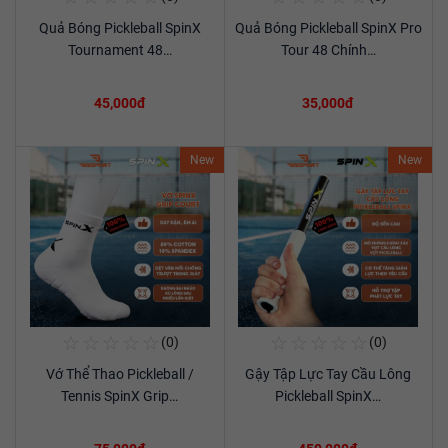
Quả Bóng Pickleball SpinX
Quả Bóng Pickleball SpinX Pro
Xem chi tiết
Xem chi tiết
Tournament 48…
Tour 48 Chính…
45,000đ
35,000đ
New
New
☆
☆
☆
☆
☆
☆
☆
☆
☆
☆
(0)
(0)
Mua Ngay
Mua Ngay
Vớ Thể Thao Pickleball /
Gậy Tập Lực Tay Cầu Lông
Xem chi tiết
Xem chi tiết
Tennis SpinX Grip…
Pickleball SpinX…