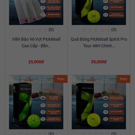
☆
☆
☆
☆
☆
☆
☆
☆
☆
☆
(0)
(0)
Mua Ngay
Mua Ngay
Viền Bảo Vệ Vợt Pickleball
Quả Bóng Pickleball SpinX Pro
Xem chi tiết
Xem chi tiết
Cao Cấp - Bền…
Tour 48H Chính…
25,000đ
35,000đ
New
New
☆
☆
☆
☆
☆
☆
☆
☆
☆
☆
(0)
(0)
Mua Ngay
Mua Ngay