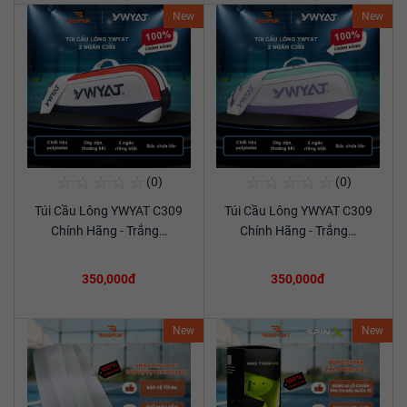
New
New
☆
☆
☆
☆
☆
☆
☆
☆
☆
☆
(0)
(0)
Mua Ngay
Mua Ngay
Túi Cầu Lông YWYAT C309
Túi Cầu Lông YWYAT C309
Xem chi tiết
Xem chi tiết
Chính Hãng - Trắng…
Chính Hãng - Trắng…
350,000đ
350,000đ
New
New