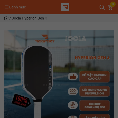
0
Danh mục
/
Joola Hyperion Gen 4