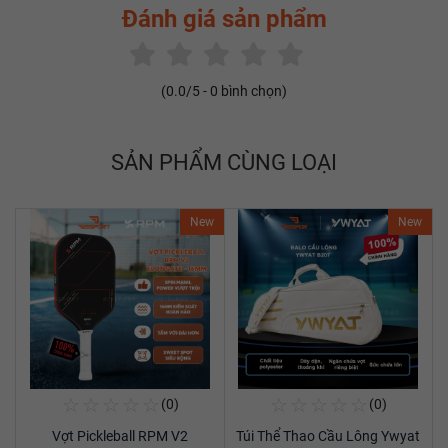
Đánh giá sản phẩm
(
0.0
/5 -
0
bình chọn)
SẢN PHẨM CÙNG LOẠI
New
New
☆
☆
☆
☆
☆
☆
☆
☆
☆
☆
(0)
(0)
Mua Ngay
Mua Ngay
Vợt Pickleball RPM V2
Túi Thể Thao Cầu Lông Ywyat