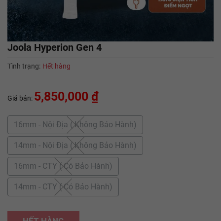
Joola Hyperion Gen 4
Tình trạng:
Hết hàng
5,850,000 ₫
Giá bán:
16mm - Nội Địa ( Không Bảo Hành)
14mm - Nội Địa ( Không Bảo Hành)
16mm - CTY ( Có Bảo Hành)
14mm - CTY ( Có Bảo Hành)