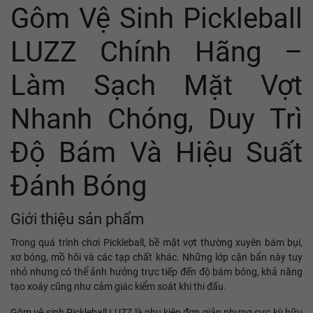
Gôm Vệ Sinh Pickleball
LUZZ Chính Hãng –
Làm Sạch Mặt Vợt
Nhanh Chóng, Duy Trì
Độ Bám Và Hiệu Suất
Đánh Bóng
Giới thiệu sản phẩm
Trong quá trình chơi Pickleball, bề mặt vợt thường xuyên bám bụi,
xơ bóng, mồ hôi và các tạp chất khác. Những lớp cặn bẩn này tuy
nhỏ nhưng có thể ảnh hưởng trực tiếp đến độ bám bóng, khả năng
tạo xoáy cũng như cảm giác kiểm soát khi thi đấu.
Gôm vệ sinh Pickleball LUZZ là phụ kiện đơn giản nhưng cực kỳ hữu