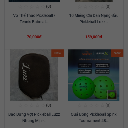
☆
☆
☆
☆
☆
☆
☆
☆
☆
☆
(0)
(0)
Mua Ngay
Mua Ngay
Vớ Thể Thao Pickleball /
10 Miếng Chì Dán Nặng Đầu
Xem chi tiết
Xem chi tiết
Tennis Babolat…
Pickleball Luzz…
70,000đ
159,000đ
New
New
☆
☆
☆
☆
☆
☆
☆
☆
☆
☆
(0)
(0)
Mua Ngay
Mua Ngay
Bao Đựng Vợt Pickleball Luzz
Quả Bóng Pickleball Spinx
Xem chi tiết
Xem chi tiết
Nhung Mịn -…
Tournament 48…