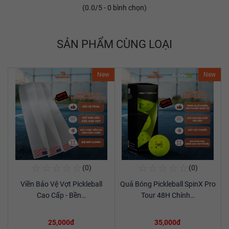
(
0.0
/5 -
0
bình chọn)
SẢN PHẨM CÙNG LOẠI
New
New
☆
☆
☆
☆
☆
☆
☆
☆
☆
☆
(0)
(0)
Mua Ngay
Mua Ngay
Viền Bảo Vệ Vợt Pickleball
Quả Bóng Pickleball SpinX Pro
Xem chi tiết
Xem chi tiết
Cao Cấp - Bền…
Tour 48H Chính…
25,000đ
35,000đ