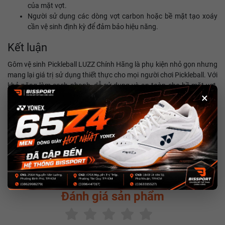
của mặt vợt.
Người sử dụng các dòng vợt carbon hoặc bề mặt tạo xoáy
cần vệ sinh định kỳ để đảm bảo hiệu năng.
Kết luận
Gôm vệ sinh Pickleball LUZZ Chính Hãng là phụ kiện nhỏ gọn nhưng
mang lại giá trị sử dụng thiết thực cho mọi người chơi Pickleball. Với
khả năng làm sạch nhanh, dễ sử dụng và an toàn cho bề mặt vợt,
×
sản phẩm giúp duy trì hiệu suất thi đấu, bảo vệ mặt vợt và mang lại
cảm giác đánh ổn định trong suốt quá trình sử dụng.
Sạch mặt vợt – Duy trì độ bám – Sẵn sàng cho mọi trận đấu cùng
Gôm Vệ Sinh Pickleball LUZZ Chính Hãng.
Chia sẻ:
Đánh giá sản phẩm