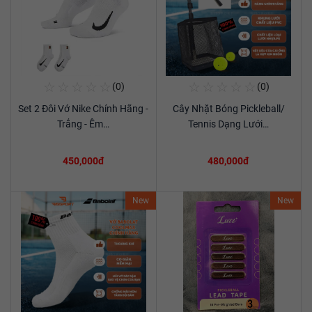
☆
☆
☆
☆
☆
☆
☆
☆
☆
☆
(0)
(0)
Mua Ngay
Mua Ngay
Set 2 Đôi Vớ Nike Chính Hãng -
Cây Nhặt Bóng Pickleball/
Xem chi tiết
Xem chi tiết
Trắng - Êm…
Tennis Dạng Lưới…
450,000đ
480,000đ
New
New