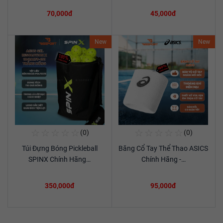
70,000đ
45,000đ
New
New
☆
☆
☆
☆
☆
☆
☆
☆
☆
☆
(0)
(0)
Mua Ngay
Mua Ngay
Túi Đựng Bóng Pickleball
Băng Cổ Tay Thể Thao ASICS
Xem chi tiết
Xem chi tiết
SPINX Chính Hãng…
Chính Hãng -…
350,000đ
95,000đ