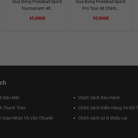
Quả Bóng Pickleball SpinX
Quả Bóng Pickleball SpinX
Xem chi tiết
Xem chi tiết
Tournament 48…
Pro Tour 48 Chính…
45,000đ
35,000đ
ch
h Bảo Mật
Chính Sách Bảo Hành
h Thanh Toán
Chính Sách Kiểm Hàng Và Đổi T
h Giao Nhận Và Vận Chuyển
Chính sách xử lý khiếu nại