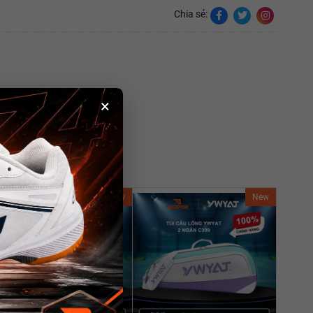
Chia sẻ:
×
New
New