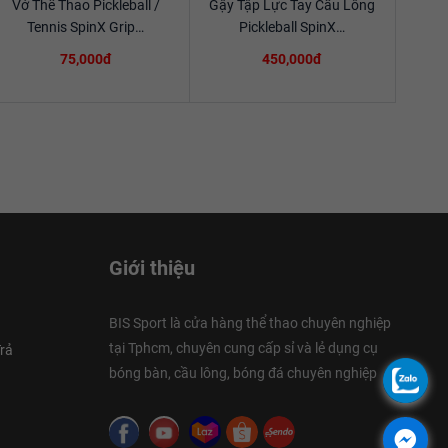
Vớ Thể Thao Pickleball /
Gậy Tập Lực Tay Cầu Lông
Xem chi tiết
Xem chi tiết
Tennis SpinX Grip…
Pickleball SpinX…
75,000đ
450,000đ
Giới thiệu
BIS Sport là cửa hàng thể thao chuyên nghiệp
tại Tphcm, chuyên cung cấp sỉ và lẻ dụng cụ
rả
bóng bàn, cầu lông, bóng đá chuyên nghiệp