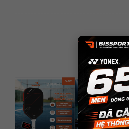
New
Ne