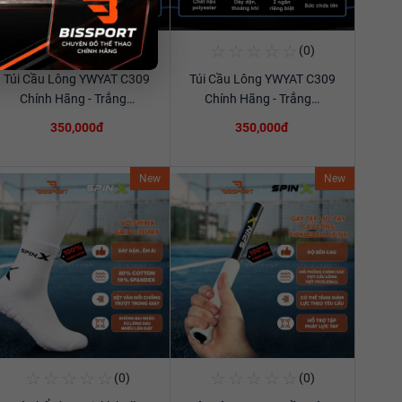
☆
☆
☆
☆
☆
☆
☆
☆
☆
☆
(0)
(0)
Mua Ngay
Mua Ngay
Túi Cầu Lông YWYAT C309
Túi Cầu Lông YWYAT C309
Xem chi tiết
Xem chi tiết
Chính Hãng - Trắng…
Chính Hãng - Trắng…
350,000đ
350,000đ
New
New
☆
☆
☆
☆
☆
☆
☆
☆
☆
☆
(0)
(0)
Mua Ngay
Mua Ngay