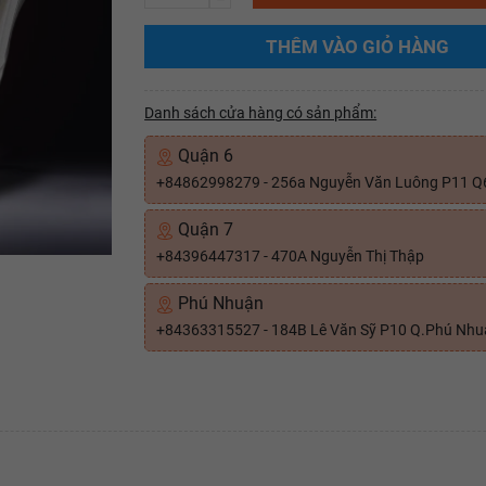
THÊM VÀO GIỎ HÀNG
Danh sách cửa hàng có sản phẩm:
Quận 6
+84862998279 - 256a Nguyễn Văn Luông P11 Q
Quận 7
+84396447317 - 470A Nguyễn Thị Thập
Phú Nhuận
+84363315527 - 184B Lê Văn Sỹ P10 Q.Phú Nh