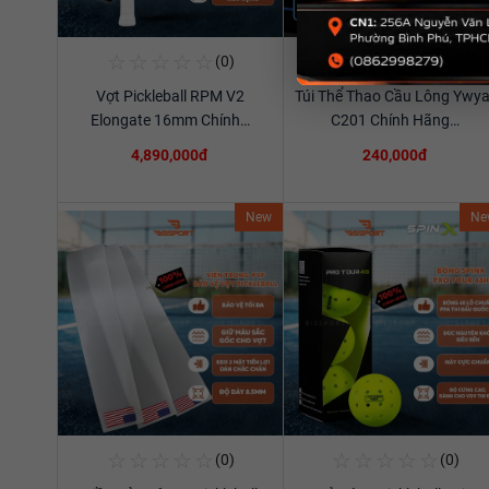
☆
☆
☆
☆
☆
☆
☆
☆
☆
☆
(0)
(0)
Mua Ngay
Mua Ngay
Vợt Pickleball RPM V2
Túi Thể Thao Cầu Lông Ywya
Xem chi tiết
Xem chi tiết
Elongate 16mm Chính…
C201 Chính Hãng…
4,890,000đ
240,000đ
New
Ne
☆
☆
☆
☆
☆
☆
☆
☆
☆
☆
(0)
(0)
Mua Ngay
Mua Ngay