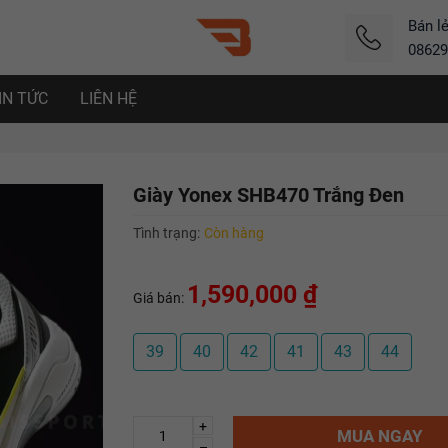
Bán l
08629
IN TỨC
LIÊN HỆ
Giày Yonex SHB470 Trắng Đen
Tình trạng:
Còn hàng
1,590,000 ₫
Giá bán:
39
40
42
41
43
44
+
MUA NGAY
–