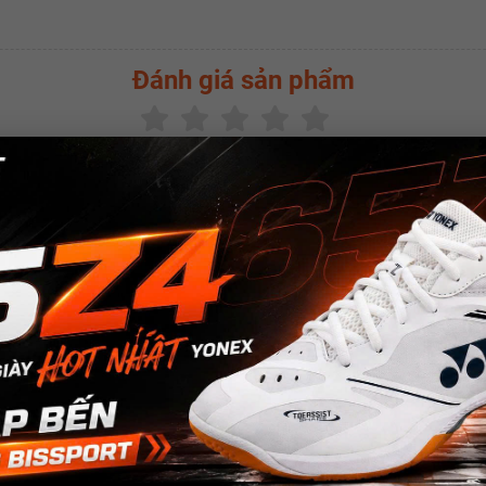
Đánh giá sản phẩm
(
0.0
/5 -
0
bình chọn)
SẢN PHẨM CÙNG LOẠI
w
New
New