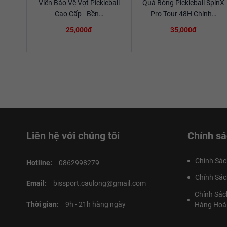
Viền Bảo Vệ Vợt Pickleball
Quả Bóng Pickleball SpinX
Xem chi tiết
Xem chi tiết
Cao Cấp - Bền…
Pro Tour 48H Chính…
25,000đ
35,000đ
Liên hệ với chúng tôi
Chính sá
Chính Sác
Hotline:
0862998279
Chính Sác
Email:
bissport.caulong@gmail.com
Chính Sác
Thời gian:
9h - 21h hàng ngày
Hàng Hoá