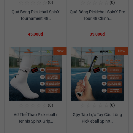
☆
☆
☆
☆
☆
☆
☆
☆
☆
☆
(0)
(0)
Mua Ngay
Mua Ngay
Quả Bóng Pickleball SpinX
Quả Bóng Pickleball SpinX Pro
Xem chi tiết
Xem chi tiết
Tournament 48…
Tour 48 Chính…
45,000đ
35,000đ
New
New
☆
☆
☆
☆
☆
☆
☆
☆
☆
☆
(0)
(0)
Mua Ngay
Mua Ngay
Vớ Thể Thao Pickleball /
Gậy Tập Lực Tay Cầu Lông
Xem chi tiết
Xem chi tiết
Tennis SpinX Grip…
Pickleball SpinX…