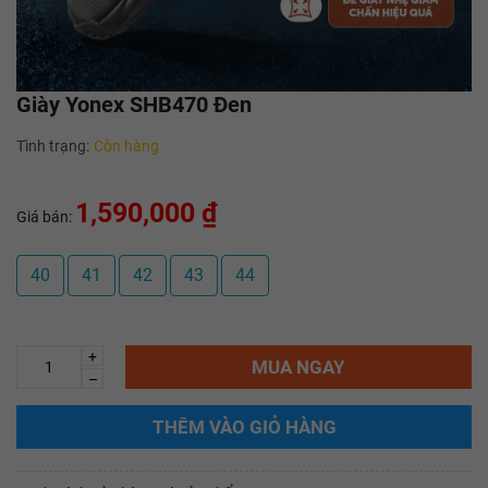
Giày Yonex SHB470 Đen
Tình trạng:
Còn hàng
1,590,000 ₫
Giá bán:
40
41
42
43
44
+
MUA NGAY
–
THÊM VÀO GIỎ HÀNG