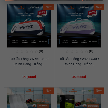
New
New
☆
☆
☆
☆
☆
☆
☆
☆
☆
☆
(0)
(0)
Mua Ngay
Mua Ngay
Túi Cầu Lông YWYAT C309
Túi Cầu Lông YWYAT C309
Xem chi tiết
Xem chi tiết
Chính Hãng - Trắng…
Chính Hãng - Trắng…
350,000đ
350,000đ
New
New