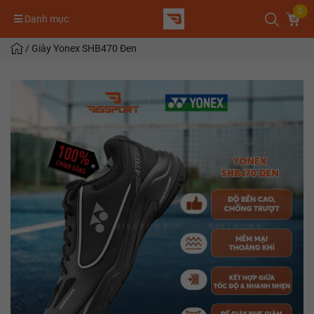
0
Danh mục
/
Giày Yonex SHB470 Đen