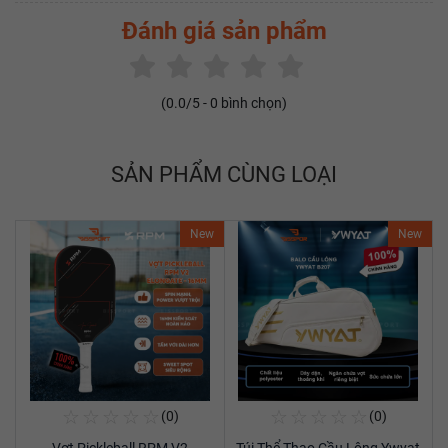
Đánh giá sản phẩm
(
0.0
/5 -
0
bình chọn)
SẢN PHẨM CÙNG LOẠI
New
New
☆
☆
☆
☆
☆
☆
☆
☆
☆
☆
(0)
(0)
Mua Ngay
Mua Ngay