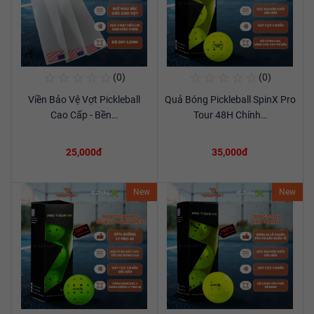
☆
☆
☆
☆
☆
☆
☆
☆
☆
☆
(0)
(0)
Mua Ngay
Mua Ngay
Viền Bảo Vệ Vợt Pickleball
Quả Bóng Pickleball SpinX Pro
Xem chi tiết
Xem chi tiết
Cao Cấp - Bền…
Tour 48H Chính…
25,000đ
35,000đ
New
New