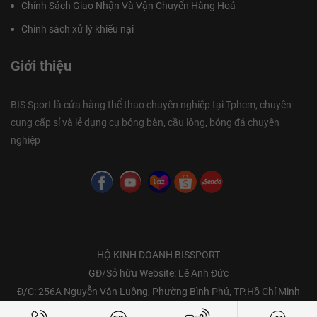
Chính Sách Giao Nhận Và Vận Chuyển Hàng Hoá
Chính sách xử lý khiếu nại
Giới thiệu
BIS Sport là cửa hàng thể thao chuyên nghiệp tại Tphcm, chuyên
cung cấp sỉ và lẻ dụng cụ bóng bàn, cầu lông, bóng đá chuyên
nghiệp
HỘ KINH DOANH BISSPORT
GĐ/Sở hữu Website: Lê Anh Đức
Đ/C: 256A Nguyễn Văn Luông, Phường Bình Phú, TP.Hồ Chí Minh