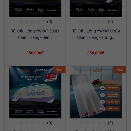
☆
☆
☆
☆
☆
☆
☆
☆
☆
☆
(0)
(0)
Mua Ngay
Mua Ngay
Túi Cầu Lông YWYAT 300D
Túi Cầu Lông YWYAT C309
Xem chi tiết
Xem chi tiết
Chính Hãng - Đen…
Chính Hãng - Trắng…
350,000đ
350,000đ
New
New
☆
☆
☆
☆
☆
☆
☆
☆
☆
☆
(0)
(0)
Mua Ngay
Mua Ngay