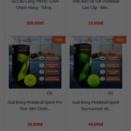
Túi Cầu Lông YWYAT C309
Viền Bảo Vệ Vợt Pickleball
Xem chi tiết
Xem chi tiết
Chính Hãng - Trắng…
Cao Cấp - Bền…
350,000đ
25,000đ
New
New
☆
☆
☆
☆
☆
☆
☆
☆
☆
☆
(0)
(0)
Mua Ngay
Mua Ngay
Quả Bóng Pickleball SpinX Pro
Quả Bóng Pickleball SpinX
Xem chi tiết
Xem chi tiết
Tour 48H Chính…
Tournament 48…
35,000đ
45,000đ