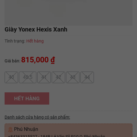
Giày Yonex Hexis Xanh
Tình trạng:
Hết hàng
815,000 ₫
Giá bán:
40
40.5
41
42
43
44
HẾT HÀNG
Danh sách cửa hàng có sản phẩm:
Phú Nhuận
+84363315527 - 184B Lê Văn Sỹ P10 Q.Phú Nhuận