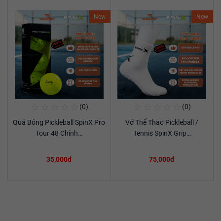
New
New
☆
☆
☆
☆
☆
☆
☆
☆
☆
☆
(0)
(0)
Mua Ngay
Mua Ngay
Quả Bóng Pickleball SpinX Pro
Vớ Thể Thao Pickleball /
Xem chi tiết
Xem chi tiết
Tour 48 Chính…
Tennis SpinX Grip…
35,000đ
75,000đ