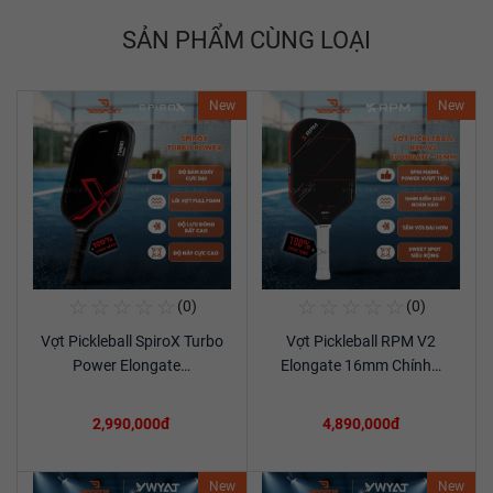
SẢN PHẨM CÙNG LOẠI
New
New
☆
☆
☆
☆
☆
☆
☆
☆
☆
☆
(0)
(0)
Mua Ngay
Mua Ngay
Vợt Pickleball SpiroX Turbo
Vợt Pickleball RPM V2
Xem chi tiết
Xem chi tiết
Power Elongate…
Elongate 16mm Chính…
2,990,000đ
4,890,000đ
New
New