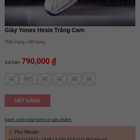
Giày Yonex Hexis Trắng Cam
Tình trạng:
Hết hàng
790,000 ₫
Giá bán:
40
40.5
41
42
43
44
HẾT HÀNG
Danh sách cửa hàng có sản phẩm:
Phú Nhuận
+84363315527 - 184B Lê Văn Sỹ P10 Q.Phú Nhuận