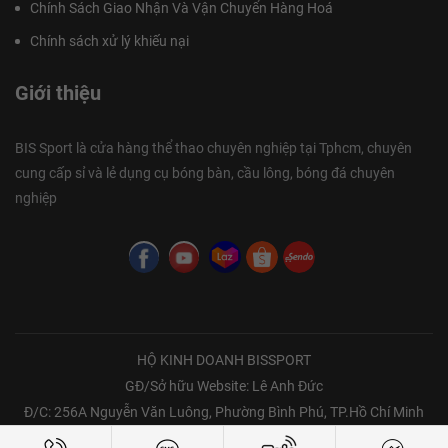
Chính Sách Giao Nhận Và Vận Chuyển Hàng Hoá
Chính sách xử lý khiếu nại
Giới thiệu
BIS Sport là cửa hàng thể thao chuyên nghiệp tại Tphcm, chuyên
cung cấp sỉ và lẻ dụng cụ bóng bàn, cầu lông, bóng đá chuyên
nghiệp
HỘ KINH DOANH BISSPORT
GĐ/Sở hữu Website: Lê Anh Đức
Đ/C: 256A Nguyễn Văn Luông, Phường Bình Phú, TP.Hồ Chí Minh