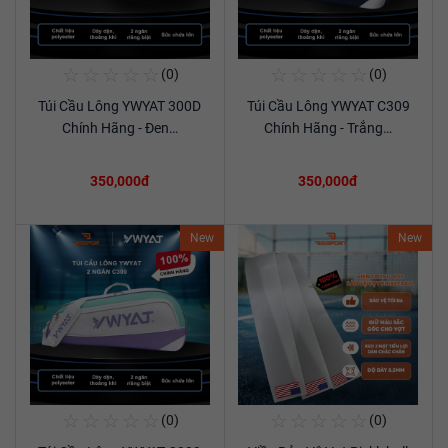
☆
☆
☆
☆
☆
☆
☆
☆
☆
☆
(0)
(0)
Mua Ngay
Mua Ngay
Túi Cầu Lông YWYAT 300D
Túi Cầu Lông YWYAT C309
Xem chi tiết
Xem chi tiết
Chính Hãng - Đen…
Chính Hãng - Trắng…
350,000đ
350,000đ
New
New
☆
☆
☆
☆
☆
☆
☆
☆
☆
☆
(0)
(0)
Mua Ngay
Mua Ngay