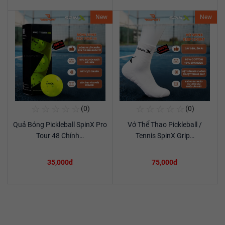
New
New
☆
☆
☆
☆
☆
☆
☆
☆
☆
☆
(0)
(0)
Mua Ngay
Mua Ngay
Quả Bóng Pickleball SpinX Pro
Vớ Thể Thao Pickleball /
Xem chi tiết
Xem chi tiết
Tour 48 Chính…
Tennis SpinX Grip…
35,000đ
75,000đ