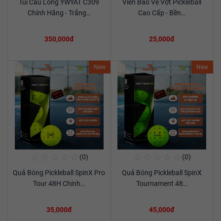
Túi Cầu Lông YWYAT C309
Viền Bảo Vệ Vợt Pickleball
Xem chi tiết
Xem chi tiết
Chính Hãng - Trắng…
Cao Cấp - Bền…
350,000đ
25,000đ
New
New
☆
☆
☆
☆
☆
☆
☆
☆
☆
☆
(0)
(0)
Mua Ngay
Mua Ngay
Quả Bóng Pickleball SpinX Pro
Quả Bóng Pickleball SpinX
Xem chi tiết
Xem chi tiết
Tour 48H Chính…
Tournament 48…
35,000đ
45,000đ