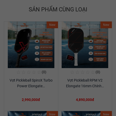
SẢN PHẨM CÙNG LOẠI
New
New
☆
☆
☆
☆
☆
☆
☆
☆
☆
☆
(0)
(0)
Mua Ngay
Mua Ngay
Vợt Pickleball SpiroX Turbo
Vợt Pickleball RPM V2
Xem chi tiết
Xem chi tiết
Power Elongate…
Elongate 16mm Chính…
2,990,000đ
4,890,000đ
New
New