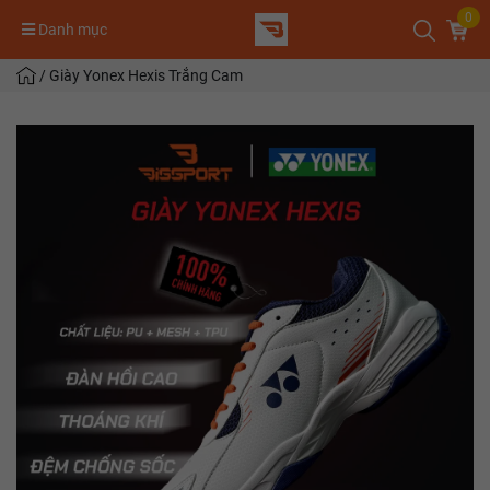
0
Danh mục
/
Giày Yonex Hexis Trắng Cam