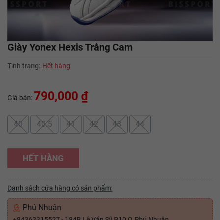
Giày Yonex Hexis Trắng Cam
Tình trạng:
Hết hàng
790,000 ₫
Giá bán:
40
40.5
41
42
43
44
HẾT HÀNG
Danh sách cửa hàng có sản phẩm:
Phú Nhuận
+84363315527 - 184B Lê Văn Sỹ P10 Q.Phú Nhuận