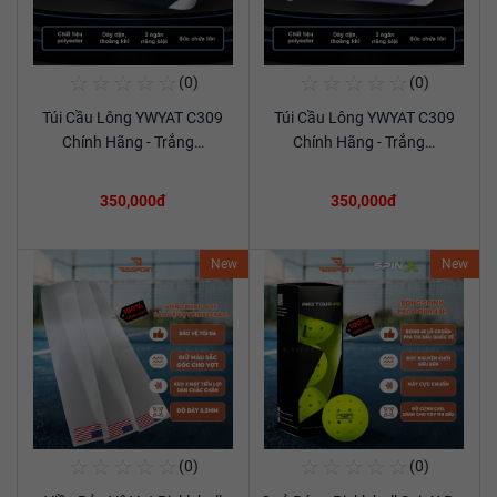
☆
☆
☆
☆
☆
☆
☆
☆
☆
☆
(0)
(0)
Mua Ngay
Mua Ngay
Túi Cầu Lông YWYAT C309
Túi Cầu Lông YWYAT C309
Xem chi tiết
Xem chi tiết
Chính Hãng - Trắng…
Chính Hãng - Trắng…
350,000đ
350,000đ
New
New
☆
☆
☆
☆
☆
☆
☆
☆
☆
☆
(0)
(0)
Mua Ngay
Mua Ngay