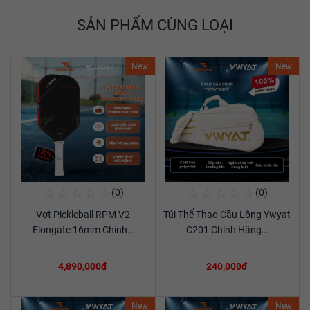
SẢN PHẨM CÙNG LOẠI
New
New
☆
☆
☆
☆
☆
☆
☆
☆
☆
☆
(0)
(0)
Mua Ngay
Mua Ngay
Vợt Pickleball RPM V2
Túi Thể Thao Cầu Lông Ywyat
Xem chi tiết
Xem chi tiết
Elongate 16mm Chính…
C201 Chính Hãng…
4,890,000đ
240,000đ
New
New