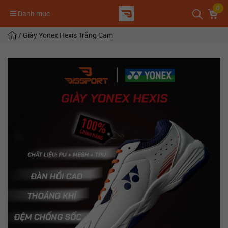
0
Danh mục
/
Giày Yonex Hexis Trắng Cam