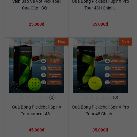
Viền Bảo Vệ Vợt Pickleball
Quả Bóng Pickleball SpinX Pro
Xem chi tiết
Xem chi tiết
Cao Cấp - Bền…
Tour 48H Chính…
25,000đ
35,000đ
New
New
☆
☆
☆
☆
☆
☆
☆
☆
☆
☆
(0)
(0)
Mua Ngay
Mua Ngay
Quả Bóng Pickleball SpinX
Quả Bóng Pickleball SpinX Pro
Xem chi tiết
Xem chi tiết
Tournament 48…
Tour 48 Chính…
45,000đ
35,000đ