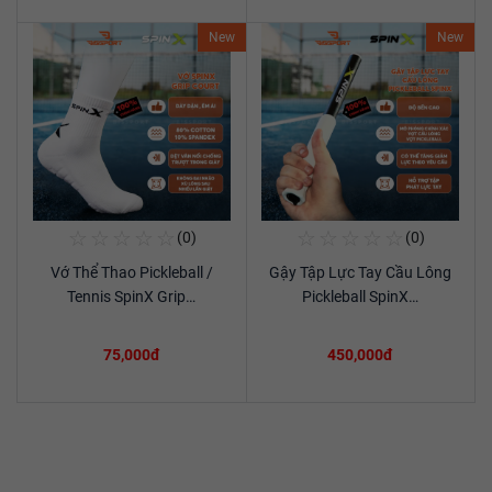
New
New
☆
☆
☆
☆
☆
☆
☆
☆
☆
☆
(0)
(0)
Mua Ngay
Mua Ngay
Vớ Thể Thao Pickleball /
Gậy Tập Lực Tay Cầu Lông
Xem chi tiết
Xem chi tiết
Tennis SpinX Grip…
Pickleball SpinX…
75,000đ
450,000đ