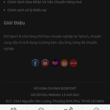
Chính Sách Giao Nhận Và Vận Chuyển Hàng Hoá
Chính sách xử lý khiếu nại
Giới thiệu
BIS Sport là cửa hàng thể thao chuyên nghiệp tại Tphcm, chuyên
cung cấp sỉ và lẻ dụng cụ bóng bàn, cầu lông, bóng đá chuyên
nghiệp
HỘ KINH DOANH BISSPORT
GĐ/Sở hữu Website: Lê Anh Đức
Đ/C: 256A Nguyễn Văn Luông, Phường Bình Phú, TP.Hồ Chí Minh