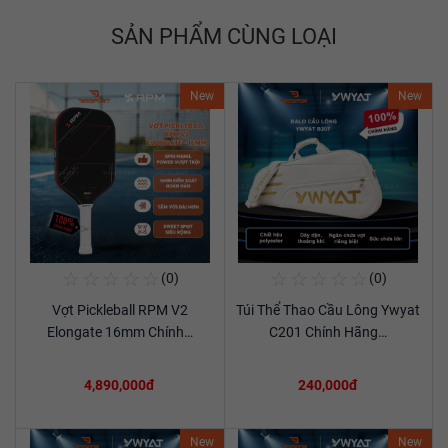
SẢN PHẨM CÙNG LOẠI
New
New
☆
☆
☆
☆
☆
☆
☆
☆
☆
☆
(0)
(0)
Mua Ngay
Mua Ngay
Vợt Pickleball RPM V2
Túi Thể Thao Cầu Lông Ywyat
Xem chi tiết
Xem chi tiết
Elongate 16mm Chính…
C201 Chính Hãng…
4,890,000đ
240,000đ
New
New