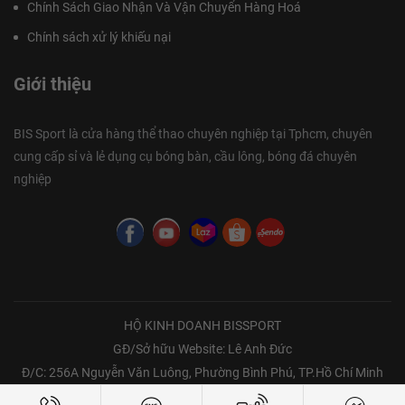
Chính Sách Giao Nhận Và Vận Chuyển Hàng Hoá
Chính sách xử lý khiếu nại
Giới thiệu
BIS Sport là cửa hàng thể thao chuyên nghiệp tại Tphcm, chuyên
cung cấp sỉ và lẻ dụng cụ bóng bàn, cầu lông, bóng đá chuyên
nghiệp
HỘ KINH DOANH BISSPORT
GĐ/Sở hữu Website: Lê Anh Đức
Đ/C: 256A Nguyễn Văn Luông, Phường Bình Phú, TP.Hồ Chí Minh