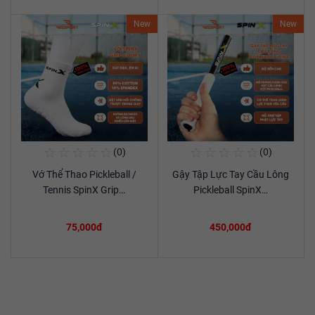
New
New
☆
☆
☆
☆
☆
☆
☆
☆
☆
☆
(0)
(0)
Mua Ngay
Mua Ngay
Vớ Thể Thao Pickleball /
Gậy Tập Lực Tay Cầu Lông
Xem chi tiết
Xem chi tiết
Tennis SpinX Grip…
Pickleball SpinX…
75,000đ
450,000đ