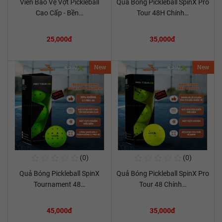
Viền Bảo Vệ Vợt Pickleball
Quả Bóng Pickleball SpinX Pro
Xem chi tiết
Xem chi tiết
Cao Cấp - Bền…
Tour 48H Chính…
25,000đ
35,000đ
New
New
☆
☆
☆
☆
☆
☆
☆
☆
☆
☆
(0)
(0)
Mua Ngay
Mua Ngay
Quả Bóng Pickleball SpinX
Quả Bóng Pickleball SpinX Pro
Xem chi tiết
Xem chi tiết
Tournament 48…
Tour 48 Chính…
45,000đ
35,000đ