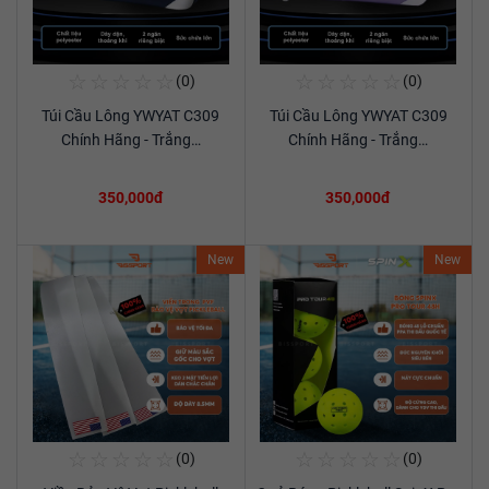
☆
☆
☆
☆
☆
☆
☆
☆
☆
☆
(0)
(0)
Mua Ngay
Mua Ngay
Túi Cầu Lông YWYAT C309
Túi Cầu Lông YWYAT C309
Xem chi tiết
Xem chi tiết
Chính Hãng - Trắng…
Chính Hãng - Trắng…
350,000đ
350,000đ
New
New
☆
☆
☆
☆
☆
☆
☆
☆
☆
☆
(0)
(0)
Mua Ngay
Mua Ngay