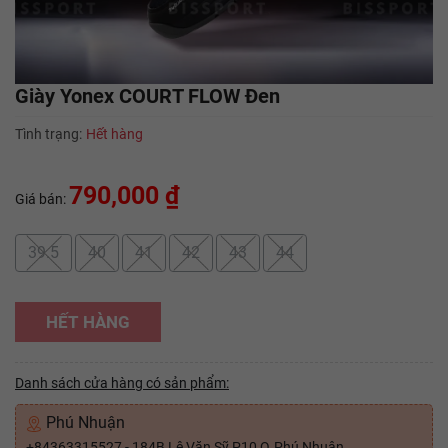
Giày Yonex COURT FLOW Đen
Tình trạng:
Hết hàng
790,000 ₫
Giá bán:
39.5
40
41
42
43
44
HẾT HÀNG
Danh sách cửa hàng có sản phẩm:
Phú Nhuận
+84363315527 - 184B Lê Văn Sỹ P10 Q.Phú Nhuận