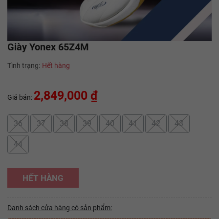
Giày Yonex 65Z4M
Tình trạng:
Hết hàng
2,849,000 ₫
Giá bán:
36
37
38
39
40
41
42
43
44
HẾT HÀNG
Danh sách cửa hàng có sản phẩm: