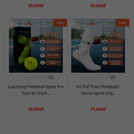
35,000đ
45,000đ
New
New
☆
☆
☆
☆
☆
☆
☆
☆
☆
☆
(0)
(0)
Mua Ngay
Mua Ngay
Quả Bóng Pickleball SpinX Pro
Vớ Thể Thao Pickleball /
Xem chi tiết
Xem chi tiết
Tour 48 Chính…
Tennis SpinX Grip…
35,000đ
75,000đ