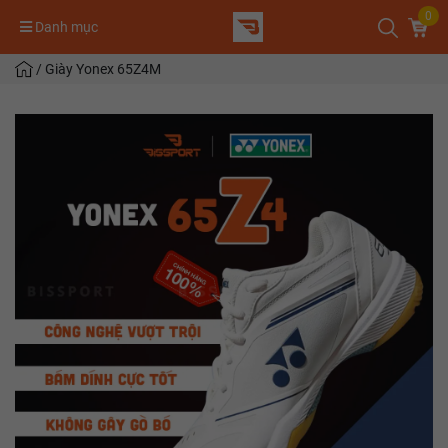
0
Danh mục
/
Giày Yonex 65Z4M