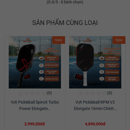
(
0.0
/5 -
0
bình chọn)
SẢN PHẨM CÙNG LOẠI
New
New
☆
☆
☆
☆
☆
☆
☆
☆
☆
☆
(0)
(0)
Mua Ngay
Mua Ngay
Vợt Pickleball SpiroX Turbo
Vợt Pickleball RPM V2
Xem chi tiết
Xem chi tiết
Power Elongate…
Elongate 16mm Chính…
2,990,000đ
4,890,000đ