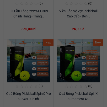
☆
☆
☆
☆
☆
☆
☆
☆
☆
☆
(0)
(0)
Mua Ngay
Mua Ngay
Túi Cầu Lông YWYAT C309
Viền Bảo Vệ Vợt Pickleball
Xem chi tiết
Xem chi tiết
Chính Hãng - Trắng…
Cao Cấp - Bền…
350,000đ
25,000đ
New
New
☆
☆
☆
☆
☆
☆
☆
☆
☆
☆
(0)
(0)
Mua Ngay
Mua Ngay
Quả Bóng Pickleball SpinX Pro
Quả Bóng Pickleball SpinX
Xem chi tiết
Xem chi tiết
Tour 48H Chính…
Tournament 48…