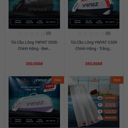
☆
☆
☆
☆
☆
☆
☆
☆
☆
☆
(0)
(0)
Mua Ngay
Mua Ngay
Túi Cầu Lông YWYAT 300D
Túi Cầu Lông YWYAT C309
Xem chi tiết
Xem chi tiết
Chính Hãng - Đen…
Chính Hãng - Trắng…
350,000đ
350,000đ
New
New