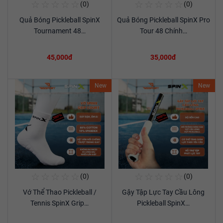
☆
☆
☆
☆
☆
☆
☆
☆
☆
☆
(0)
(0)
Mua Ngay
Mua Ngay
Quả Bóng Pickleball SpinX
Quả Bóng Pickleball SpinX Pro
Xem chi tiết
Xem chi tiết
Tournament 48…
Tour 48 Chính…
45,000đ
35,000đ
New
New
☆
☆
☆
☆
☆
☆
☆
☆
☆
☆
(0)
(0)
Mua Ngay
Mua Ngay
Vớ Thể Thao Pickleball /
Gậy Tập Lực Tay Cầu Lông
Xem chi tiết
Xem chi tiết
Tennis SpinX Grip…
Pickleball SpinX…