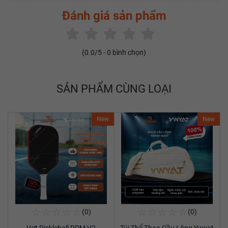
Đánh giá sản phẩm
(
0.0
/5 -
0
bình chọn)
SẢN PHẨM CÙNG LOẠI
New
New
☆
☆
☆
☆
☆
☆
☆
☆
☆
☆
(0)
(0)
Mua Ngay
Mua Ngay