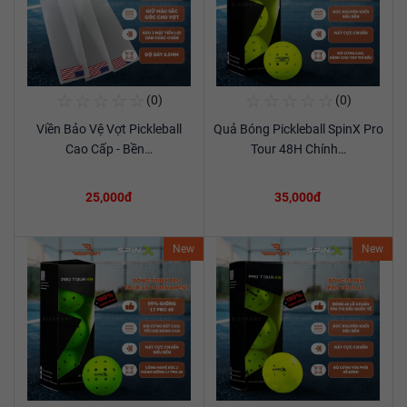
☆
☆
☆
☆
☆
☆
☆
☆
☆
☆
(0)
(0)
Mua Ngay
Mua Ngay
Viền Bảo Vệ Vợt Pickleball
Quả Bóng Pickleball SpinX Pro
Xem chi tiết
Xem chi tiết
Cao Cấp - Bền…
Tour 48H Chính…
25,000đ
35,000đ
New
New