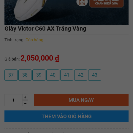
Giày Victor C60 AX Trắng Vàng
Tình trạng:
Còn hàng
2,050,000 ₫
Giá bán:
37
38
39
40
41
42
43
+
MUA NGAY
–
THÊM VÀO GIỎ HÀNG