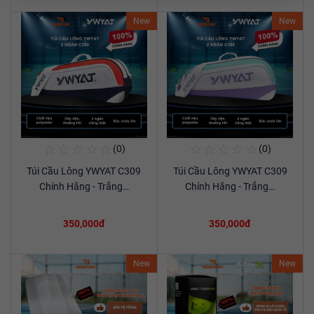
New
New
☆
☆
☆
☆
☆
☆
☆
☆
☆
☆
(0)
(0)
Mua Ngay
Mua Ngay
Túi Cầu Lông YWYAT C309
Túi Cầu Lông YWYAT C309
Xem chi tiết
Xem chi tiết
Chính Hãng - Trắng…
Chính Hãng - Trắng…
350,000đ
350,000đ
New
New