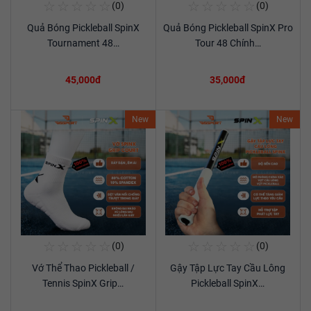
☆
☆
☆
☆
☆
☆
☆
☆
☆
☆
(0)
(0)
Mua Ngay
Mua Ngay
Quả Bóng Pickleball SpinX
Quả Bóng Pickleball SpinX Pro
Xem chi tiết
Xem chi tiết
Tournament 48…
Tour 48 Chính…
45,000đ
35,000đ
New
New
☆
☆
☆
☆
☆
☆
☆
☆
☆
☆
(0)
(0)
Mua Ngay
Mua Ngay
Vớ Thể Thao Pickleball /
Gậy Tập Lực Tay Cầu Lông
Xem chi tiết
Xem chi tiết
Tennis SpinX Grip…
Pickleball SpinX…