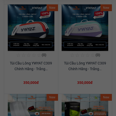
New
New
☆
☆
☆
☆
☆
☆
☆
☆
☆
☆
(0)
(0)
Mua Ngay
Mua Ngay
Túi Cầu Lông YWYAT C309
Túi Cầu Lông YWYAT C309
Xem chi tiết
Xem chi tiết
Chính Hãng - Trắng…
Chính Hãng - Trắng…
350,000đ
350,000đ
New
New