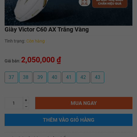
Giày Victor C60 AX Trắng Vàng
Tình trạng:
Còn hàng
2,050,000 ₫
Giá bán:
37
38
39
40
41
42
43
+
MUA NGAY
–
THÊM VÀO GIỎ HÀNG