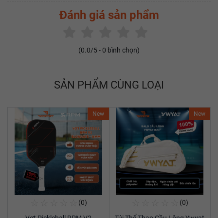
Đánh giá sản phẩm
(
0.0
/5 -
0
bình chọn)
SẢN PHẨM CÙNG LOẠI
New
New
☆
☆
☆
☆
☆
☆
☆
☆
☆
☆
(0)
(0)
Mua Ngay
Mua Ngay