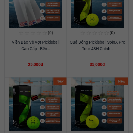
☆
☆
☆
☆
☆
☆
☆
☆
☆
☆
(0)
(0)
Mua Ngay
Mua Ngay
Viền Bảo Vệ Vợt Pickleball
Quả Bóng Pickleball SpinX Pro
Xem chi tiết
Xem chi tiết
Cao Cấp - Bền…
Tour 48H Chính…
25,000đ
35,000đ
New
New