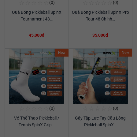
☆
☆
☆
☆
☆
☆
☆
☆
☆
☆
(0)
(0)
Mua Ngay
Mua Ngay
Quả Bóng Pickleball SpinX
Quả Bóng Pickleball SpinX Pro
Xem chi tiết
Xem chi tiết
Tournament 48…
Tour 48 Chính…
45,000đ
35,000đ
New
New
☆
☆
☆
☆
☆
☆
☆
☆
☆
☆
(0)
(0)
Mua Ngay
Mua Ngay
Vớ Thể Thao Pickleball /
Gậy Tập Lực Tay Cầu Lông
Xem chi tiết
Xem chi tiết
Tennis SpinX Grip…
Pickleball SpinX…