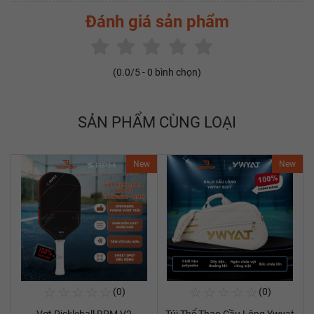
Đánh giá sản phẩm
(
0.0
/5 -
0
bình chọn)
SẢN PHẨM CÙNG LOẠI
New
New
☆
☆
☆
☆
☆
☆
☆
☆
☆
☆
(0)
(0)
Mua Ngay
Mua Ngay