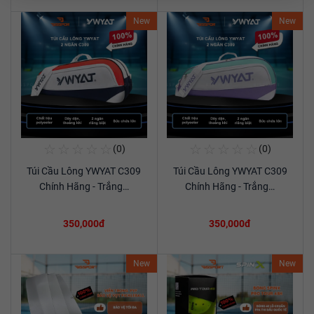
New
New
☆
☆
☆
☆
☆
☆
☆
☆
☆
☆
(0)
(0)
Mua Ngay
Mua Ngay
Túi Cầu Lông YWYAT C309
Túi Cầu Lông YWYAT C309
Xem chi tiết
Xem chi tiết
Chính Hãng - Trắng…
Chính Hãng - Trắng…
350,000đ
350,000đ
New
New