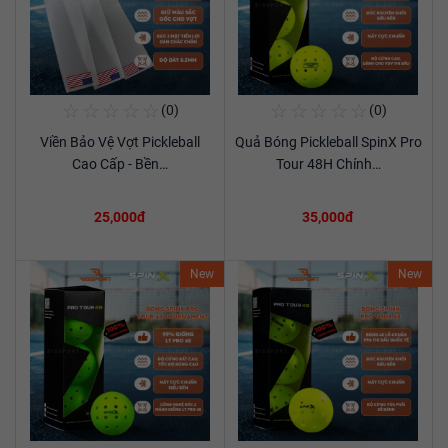
☆
☆
☆
☆
☆
☆
☆
☆
☆
☆
(0)
(0)
Mua Ngay
Mua Ngay
Viền Bảo Vệ Vợt Pickleball
Quả Bóng Pickleball SpinX Pro
Xem chi tiết
Xem chi tiết
Cao Cấp - Bền…
Tour 48H Chính…
25,000đ
35,000đ
New
New