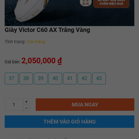
Giày Victor C60 AX Trắng Vàng
Tình trạng:
Còn hàng
2,050,000 ₫
Giá bán:
37
38
39
40
41
42
43
+
MUA NGAY
–
THÊM VÀO GIỎ HÀNG