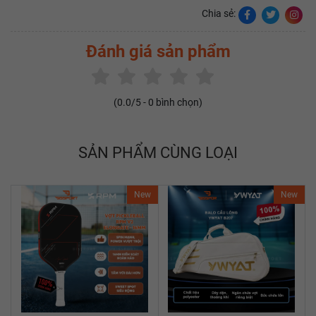
Chia sẻ:
Đánh giá sản phẩm
(
0.0
/5 -
0
bình chọn)
SẢN PHẨM CÙNG LOẠI
New
New