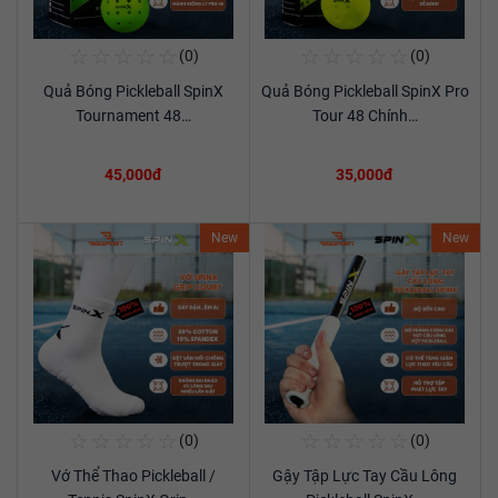
☆
☆
☆
☆
☆
☆
☆
☆
☆
☆
(0)
(0)
Mua Ngay
Mua Ngay
Quả Bóng Pickleball SpinX
Quả Bóng Pickleball SpinX Pro
Xem chi tiết
Xem chi tiết
Tournament 48…
Tour 48 Chính…
45,000đ
35,000đ
New
New
☆
☆
☆
☆
☆
☆
☆
☆
☆
☆
(0)
(0)
Mua Ngay
Mua Ngay
Vớ Thể Thao Pickleball /
Gậy Tập Lực Tay Cầu Lông
Xem chi tiết
Xem chi tiết