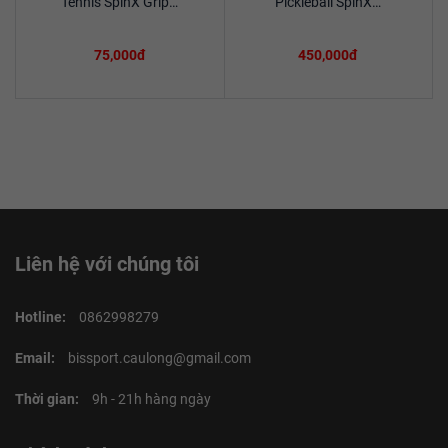
Tennis SpinX Grip…
Pickleball SpinX…
75,000đ
450,000đ
Liên hệ với chúng tôi
Hotline:
0862998279
Email:
bissport.caulong@gmail.com
Thời gian:
9h - 21h hàng ngày