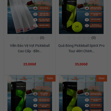
☆
☆
☆
☆
☆
☆
☆
☆
☆
☆
(0)
(0)
Mua Ngay
Mua Ngay
Viền Bảo Vệ Vợt Pickleball
Quả Bóng Pickleball SpinX Pro
Xem chi tiết
Xem chi tiết
Cao Cấp - Bền…
Tour 48H Chính…
25,000đ
35,000đ
New
New