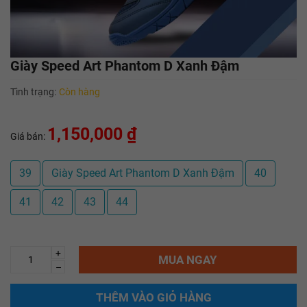
Giày Speed Art Phantom D Xanh Đậm
Tình trạng:
Còn hàng
1,150,000 ₫
Giá bán:
39
Giày Speed Art Phantom D Xanh Đậm
40
41
42
43
44
+
MUA NGAY
–
THÊM VÀO GIỎ HÀNG