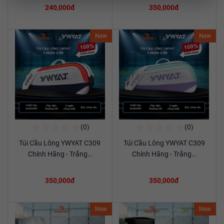
240,000đ
350,000đ
New
New
☆
☆
☆
☆
☆
☆
☆
☆
☆
☆
(0)
(0)
Mua Ngay
Mua Ngay
Túi Cầu Lông YWYAT C309
Túi Cầu Lông YWYAT C309
Xem chi tiết
Xem chi tiết
Chính Hãng - Trắng…
Chính Hãng - Trắng…
350,000đ
350,000đ
New
New