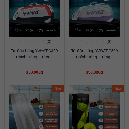
☆
☆
☆
☆
☆
☆
☆
☆
☆
☆
(0)
(0)
Mua Ngay
Mua Ngay
Túi Cầu Lông YWYAT C309
Túi Cầu Lông YWYAT C309
Xem chi tiết
Xem chi tiết
Chính Hãng - Trắng…
Chính Hãng - Trắng…
350,000đ
350,000đ
New
New