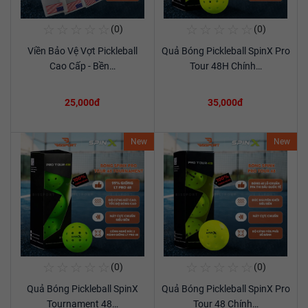
☆
☆
☆
☆
☆
☆
☆
☆
☆
☆
(0)
(0)
Mua Ngay
Mua Ngay
Viền Bảo Vệ Vợt Pickleball
Quả Bóng Pickleball SpinX Pro
Xem chi tiết
Xem chi tiết
Cao Cấp - Bền…
Tour 48H Chính…
25,000đ
35,000đ
New
New
☆
☆
☆
☆
☆
☆
☆
☆
☆
☆
(0)
(0)
Mua Ngay
Mua Ngay
Quả Bóng Pickleball SpinX
Quả Bóng Pickleball SpinX Pro
Xem chi tiết
Xem chi tiết
Tournament 48…
Tour 48 Chính…