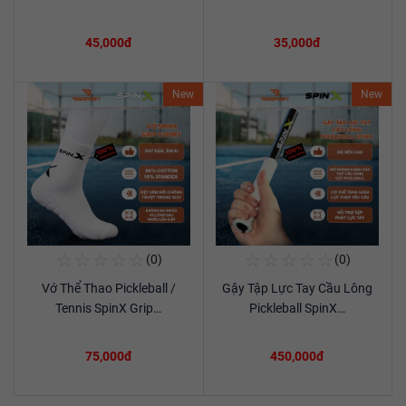
45,000đ
35,000đ
New
New
☆
☆
☆
☆
☆
☆
☆
☆
☆
☆
(0)
(0)
Mua Ngay
Mua Ngay
Vớ Thể Thao Pickleball /
Gậy Tập Lực Tay Cầu Lông
Xem chi tiết
Xem chi tiết
Tennis SpinX Grip…
Pickleball SpinX…
75,000đ
450,000đ