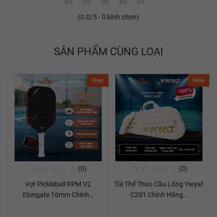
(
0.0
/5 -
0
bình chọn)
SẢN PHẨM CÙNG LOẠI
New
New
☆
☆
☆
☆
☆
☆
☆
☆
☆
☆
(0)
(0)
Mua Ngay
Mua Ngay
Vợt Pickleball RPM V2
Túi Thể Thao Cầu Lông Ywyat
Xem chi tiết
Xem chi tiết
Elongate 16mm Chính…
C201 Chính Hãng…