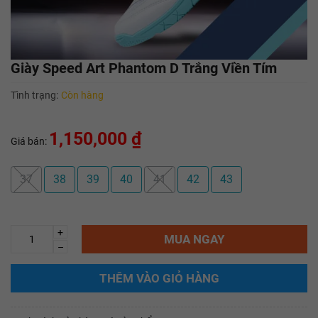
Giày Speed Art Phantom D Trắng Viền Tím
Tình trạng:
Còn hàng
1,150,000 ₫
Giá bán:
37
38
39
40
41
42
43
+
MUA NGAY
–
THÊM VÀO GIỎ HÀNG