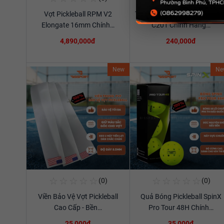
Vợt Pickleball RPM V2
Túi Thể Thao Cầu Lông Ywya
Xem chi tiết
Xem chi tiết
Elongate 16mm Chính…
C201 Chính Hãng…
4,890,000đ
240,000đ
New
Ne
☆
☆
☆
☆
☆
☆
☆
☆
☆
☆
(0)
(0)
Mua Ngay
Mua Ngay
Viền Bảo Vệ Vợt Pickleball
Quả Bóng Pickleball SpinX
Xem chi tiết
Xem chi tiết
Cao Cấp - Bền…
Pro Tour 48H Chính…
25,000đ
35,000đ