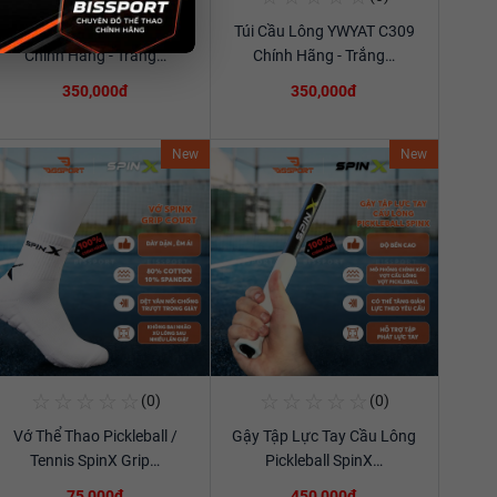
Túi Cầu Lông YWYAT C309
Túi Cầu Lông YWYAT C309
Xem chi tiết
Xem chi tiết
Chính Hãng - Trắng…
Chính Hãng - Trắng…
350,000đ
350,000đ
New
New
☆
☆
☆
☆
☆
☆
☆
☆
☆
☆
(0)
(0)
Mua Ngay
Mua Ngay
Vớ Thể Thao Pickleball /
Gậy Tập Lực Tay Cầu Lông
Xem chi tiết
Xem chi tiết
Tennis SpinX Grip…
Pickleball SpinX…
75,000đ
450,000đ