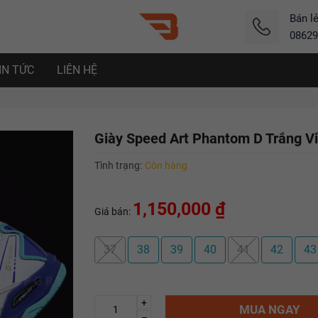
Bán l
08629
IN TỨC
LIÊN HỆ
Giày Speed Art Phantom D Trắng V
Tình trạng:
Còn hàng
1,150,000 ₫
Giá bán:
37
38
39
40
41
42
43
+
MUA NGAY
–