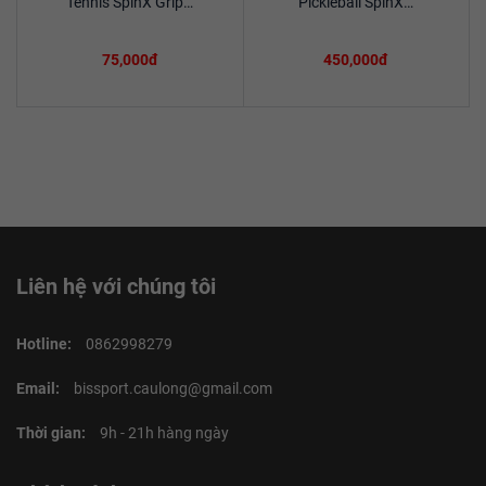
Tennis SpinX Grip…
Pickleball SpinX…
75,000đ
450,000đ
Liên hệ với chúng tôi
Hotline:
0862998279
Email:
bissport.caulong@gmail.com
Thời gian:
9h - 21h hàng ngày