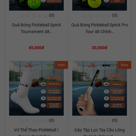
☆
☆
☆
☆
☆
☆
☆
☆
☆
☆
(0)
(0)
Mua Ngay
Mua Ngay
Quả Bóng Pickleball SpinX
Quả Bóng Pickleball SpinX Pro
Xem chi tiết
Xem chi tiết
Tournament 48…
Tour 48 Chính…
45,000đ
35,000đ
New
New
☆
☆
☆
☆
☆
☆
☆
☆
☆
☆
(0)
(0)
Mua Ngay
Mua Ngay
Vớ Thể Thao Pickleball /
Gậy Tập Lực Tay Cầu Lông
Xem chi tiết
Xem chi tiết