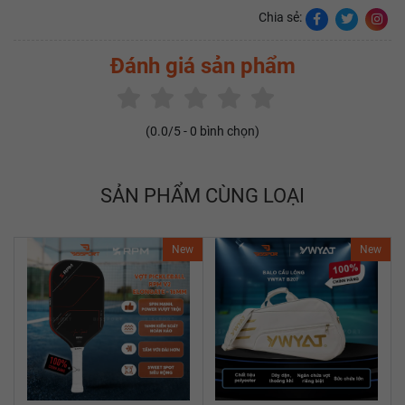
Chia sẻ:
Đánh giá sản phẩm
(
0.0
/5 -
0
bình chọn)
SẢN PHẨM CÙNG LOẠI
New
New