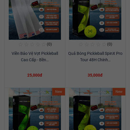
☆
☆
☆
☆
☆
☆
☆
☆
☆
☆
(0)
(0)
Mua Ngay
Mua Ngay
Viền Bảo Vệ Vợt Pickleball
Quả Bóng Pickleball SpinX Pro
Xem chi tiết
Xem chi tiết
Cao Cấp - Bền…
Tour 48H Chính…
25,000đ
35,000đ
New
New