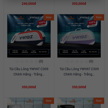
240,000đ
350,000đ
New
New
☆
☆
☆
☆
☆
☆
☆
☆
☆
☆
(0)
(0)
Mua Ngay
Mua Ngay
Túi Cầu Lông YWYAT C309
Túi Cầu Lông YWYAT C309
Xem chi tiết
Xem chi tiết
Chính Hãng - Trắng…
Chính Hãng - Trắng…
350,000đ
350,000đ
New
New