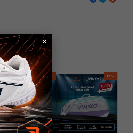
×
New
New