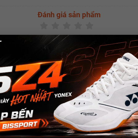
Đánh giá sản phẩm
(
0.0
/5 -
0
bình chọn)
SẢN PHẨM CÙNG LOẠI
w
New
New