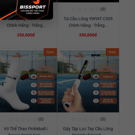
☆
☆
☆
☆
☆
☆
☆
☆
☆
☆
(0)
(0)
Mua Ngay
Mua Ngay
Túi Cầu Lông YWYAT C309
Túi Cầu Lông YWYAT C309
Xem chi tiết
Xem chi tiết
Chính Hãng - Trắng…
Chính Hãng - Trắng…
350,000đ
350,000đ
New
New
☆
☆
☆
☆
☆
☆
☆
☆
☆
☆
(0)
(0)
Mua Ngay
Mua Ngay
Vớ Thể Thao Pickleball /
Gậy Tập Lực Tay Cầu Lông
Xem chi tiết
Xem chi tiết