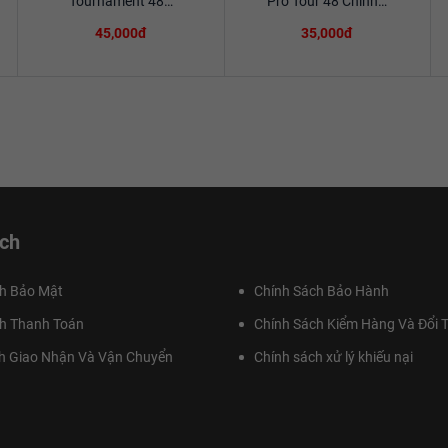
Tournament 48…
Pro Tour 48 Chính…
45,000đ
35,000đ
ch
h Bảo Mật
Chính Sách Bảo Hành
h Thanh Toán
Chính Sách Kiểm Hàng Và Đổi T
h Giao Nhận Và Vận Chuyển
Chính sách xử lý khiếu nại