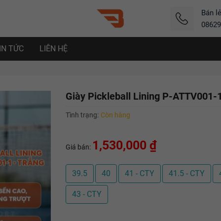
Bán l
08629
IN TỨC
LIÊN HỆ
Giày Pickleball Lining P-ATTV001-1
Tình trạng:
Còn hàng
1,530,000 ₫
Giá bán:
39.5
40
41 - CTY
41.5 - CTY
43 - CTY