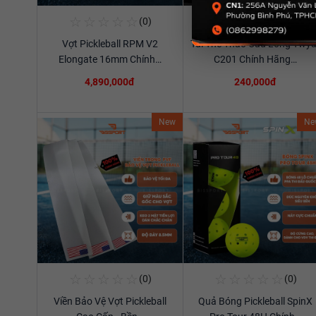
☆
☆
☆
☆
☆
☆
☆
☆
☆
☆
(0)
(0)
Mua Ngay
Mua Ngay
Vợt Pickleball RPM V2
Túi Thể Thao Cầu Lông Ywya
Xem chi tiết
Xem chi tiết
Elongate 16mm Chính…
C201 Chính Hãng…
4,890,000đ
240,000đ
New
Ne
☆
☆
☆
☆
☆
☆
☆
☆
☆
☆
(0)
(0)
Mua Ngay
Mua Ngay
Viền Bảo Vệ Vợt Pickleball
Quả Bóng Pickleball SpinX
Xem chi tiết
Xem chi tiết