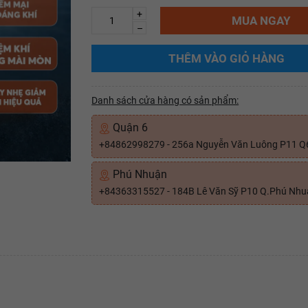
+
MUA NGAY
–
THÊM VÀO GIỎ HÀNG
Danh sách cửa hàng có sản phẩm:
Quận 6
+84862998279 - 256a Nguyễn Văn Luông P11 Q
Phú Nhuận
+84363315527 - 184B Lê Văn Sỹ P10 Q.Phú Nh