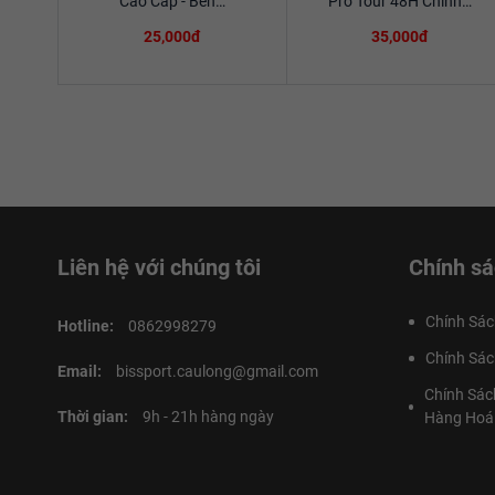
Cao Cấp - Bền…
Pro Tour 48H Chính…
25,000đ
35,000đ
Liên hệ với chúng tôi
Chính sá
Chính Sác
Hotline:
0862998279
Chính Sác
Email:
bissport.caulong@gmail.com
Chính Sác
Thời gian:
9h - 21h hàng ngày
Hàng Hoá