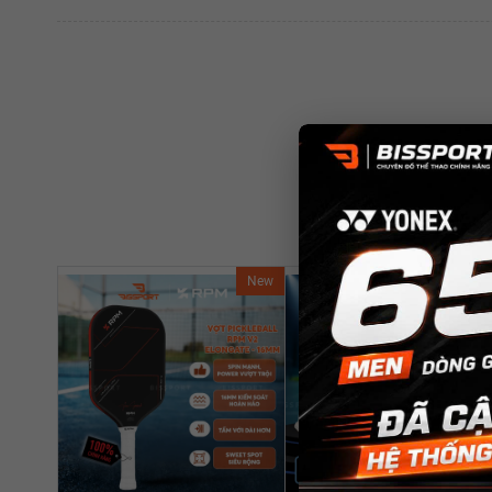
New
Ne