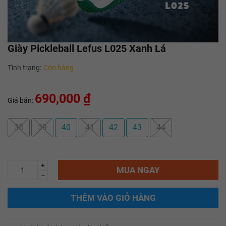
Giày Pickleball Lefus L025 Xanh Lá
Tình trạng:
Còn hàng
690,000 ₫
Giá bán:
38
39
40
41
42
43
44
+
MUA NGAY
–
THÊM VÀO GIỎ HÀNG