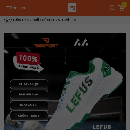
0
Danh mục
/
Giày Pickleball Lefus L025 Xanh Lá