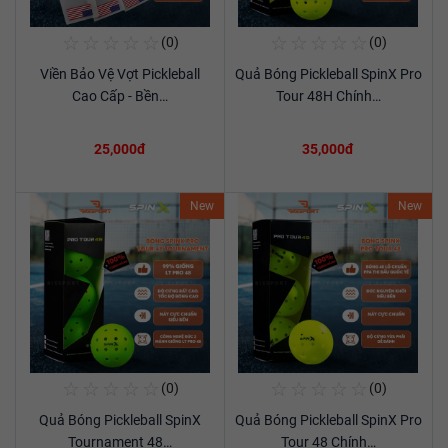
☆
☆
☆
☆
☆
☆
☆
☆
☆
☆
(0)
(0)
Mua Ngay
Mua Ngay
Viền Bảo Vệ Vợt Pickleball
Quả Bóng Pickleball SpinX Pro
Xem chi tiết
Xem chi tiết
Cao Cấp - Bền…
Tour 48H Chính…
25,000đ
35,000đ
New
New
☆
☆
☆
☆
☆
☆
☆
☆
☆
☆
(0)
(0)
Mua Ngay
Mua Ngay
Quả Bóng Pickleball SpinX
Quả Bóng Pickleball SpinX Pro
Xem chi tiết
Xem chi tiết
Tournament 48…
Tour 48 Chính…