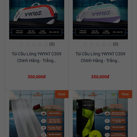
☆
☆
☆
☆
☆
☆
☆
☆
☆
☆
(0)
(0)
Mua Ngay
Mua Ngay
Túi Cầu Lông YWYAT C309
Túi Cầu Lông YWYAT C309
Xem chi tiết
Xem chi tiết
Chính Hãng - Trắng…
Chính Hãng - Trắng…
350,000đ
350,000đ
New
New