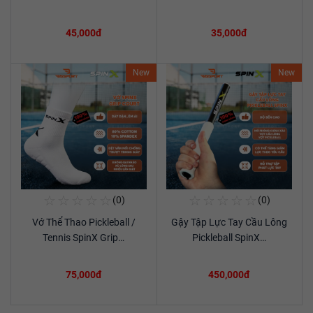
45,000đ
35,000đ
New
New
☆
☆
☆
☆
☆
☆
☆
☆
☆
☆
(0)
(0)
Mua Ngay
Mua Ngay
Vớ Thể Thao Pickleball /
Gậy Tập Lực Tay Cầu Lông
Xem chi tiết
Xem chi tiết
Tennis SpinX Grip…
Pickleball SpinX…
75,000đ
450,000đ