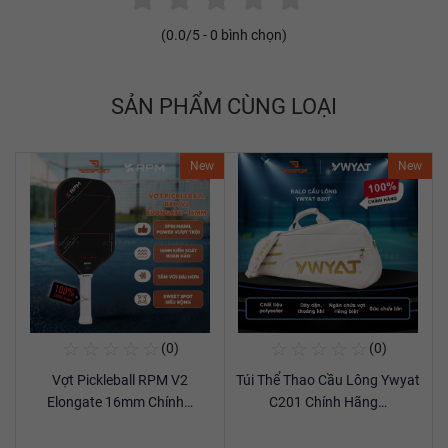
(
0.0
/5 -
0
bình chọn)
SẢN PHẨM CÙNG LOẠI
New
New
☆
☆
☆
☆
☆
☆
☆
☆
☆
☆
(0)
(0)
Mua Ngay
Mua Ngay
Vợt Pickleball RPM V2
Túi Thể Thao Cầu Lông Ywyat
Xem chi tiết
Xem chi tiết
Elongate 16mm Chính…
C201 Chính Hãng…