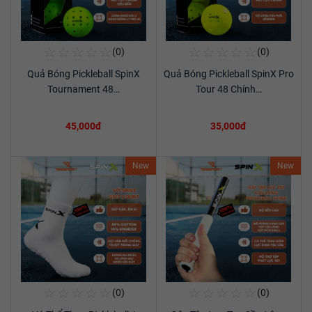
☆
☆
☆
☆
☆
☆
☆
☆
☆
☆
(0)
(0)
Mua Ngay
Mua Ngay
Quả Bóng Pickleball SpinX
Quả Bóng Pickleball SpinX Pro
Xem chi tiết
Xem chi tiết
Tournament 48…
Tour 48 Chính…
45,000đ
35,000đ
New
New
☆
☆
☆
☆
☆
☆
☆
☆
☆
☆
(0)
(0)
Mua Ngay
Mua Ngay