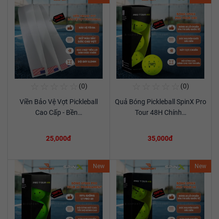
☆
☆
☆
☆
☆
☆
☆
☆
☆
☆
(0)
(0)
Mua Ngay
Mua Ngay
Viền Bảo Vệ Vợt Pickleball
Quả Bóng Pickleball SpinX Pro
Xem chi tiết
Xem chi tiết
Cao Cấp - Bền…
Tour 48H Chính…
25,000đ
35,000đ
New
New