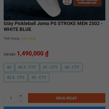
Giày Pickleball Joma PS STROKE MEN 2502 -
WHITE BLUE
Tình trạng:
Còn hàng
1,490,000 ₫
Giá bán:
40
40.5 - CTY
41 - CTY
42 - CTY
42.5 - CTY
43 - CTY
+
MUA NGAY
–