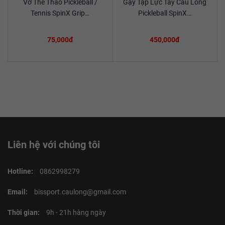
Vớ Thể Thao Pickleball /
Gậy Tập Lực Tay Cầu Lông
Xem chi tiết
Xem chi tiết
Tennis SpinX Grip…
Pickleball SpinX…
75,000đ
450,000đ
Liên hệ với chúng tôi
Hotline:
0862998279
Email:
bissport.caulong@gmail.com
Thời gian:
9h - 21h hàng ngày