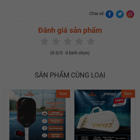
Chia sẻ:
Đánh giá sản phẩm
(
0.0
/5 -
0
bình chọn)
SẢN PHẨM CÙNG LOẠI
New
New