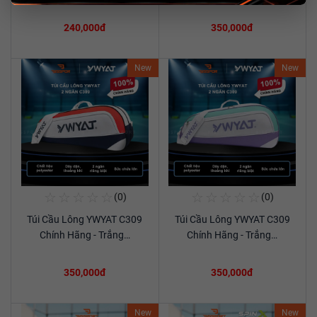
240,000đ
350,000đ
New
New
☆
☆
☆
☆
☆
☆
☆
☆
☆
☆
(0)
(0)
Mua Ngay
Mua Ngay
Túi Cầu Lông YWYAT C309
Túi Cầu Lông YWYAT C309
Xem chi tiết
Xem chi tiết
Chính Hãng - Trắng…
Chính Hãng - Trắng…
350,000đ
350,000đ
New
New