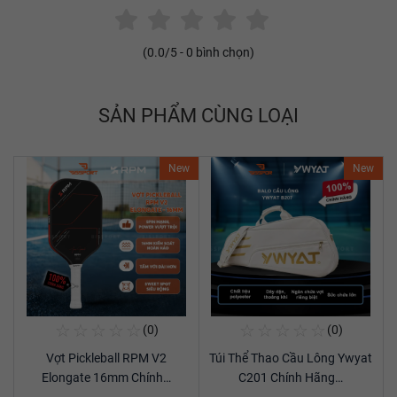
(
0.0
/5 -
0
bình chọn)
SẢN PHẨM CÙNG LOẠI
New
New
☆
☆
☆
☆
☆
☆
☆
☆
☆
☆
(0)
(0)
Mua Ngay
Mua Ngay
Vợt Pickleball RPM V2
Túi Thể Thao Cầu Lông Ywyat
Xem chi tiết
Xem chi tiết
Elongate 16mm Chính…
C201 Chính Hãng…