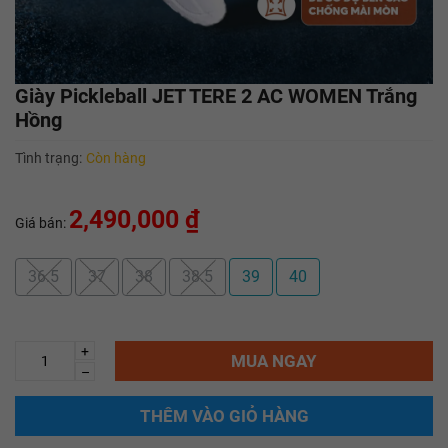
Giày Pickleball JET TERE 2 AC WOMEN Trắng
Hồng
Tình trạng:
Còn hàng
2,490,000 ₫
Giá bán:
36.5
37
38
38.5
39
40
+
MUA NGAY
–
THÊM VÀO GIỎ HÀNG