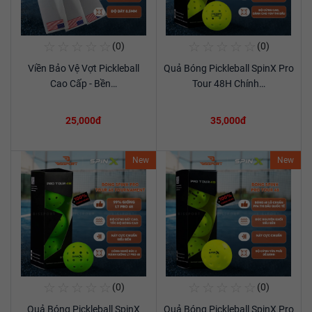
☆
☆
☆
☆
☆
☆
☆
☆
☆
☆
(0)
(0)
Mua Ngay
Mua Ngay
Viền Bảo Vệ Vợt Pickleball
Quả Bóng Pickleball SpinX Pro
Xem chi tiết
Xem chi tiết
Cao Cấp - Bền…
Tour 48H Chính…
25,000đ
35,000đ
New
New
☆
☆
☆
☆
☆
☆
☆
☆
☆
☆
(0)
(0)
Mua Ngay
Mua Ngay
Quả Bóng Pickleball SpinX
Quả Bóng Pickleball SpinX Pro