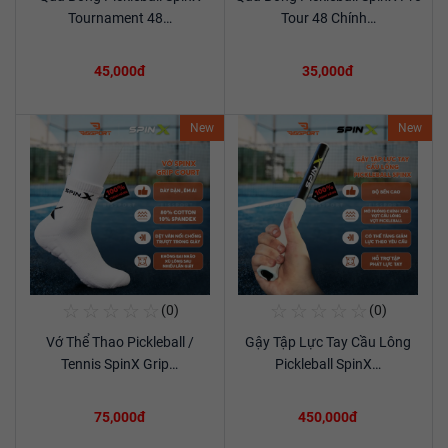
Xem chi tiết
Xem chi tiết
Tournament 48…
Tour 48 Chính…
45,000đ
35,000đ
New
New
☆
☆
☆
☆
☆
☆
☆
☆
☆
☆
(0)
(0)
Mua Ngay
Mua Ngay
Vớ Thể Thao Pickleball /
Gậy Tập Lực Tay Cầu Lông
Xem chi tiết
Xem chi tiết
Tennis SpinX Grip…
Pickleball SpinX…
75,000đ
450,000đ