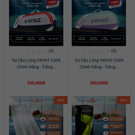
☆
☆
☆
☆
☆
☆
☆
☆
☆
☆
(0)
(0)
Mua Ngay
Mua Ngay
Túi Cầu Lông YWYAT C309
Túi Cầu Lông YWYAT C309
Xem chi tiết
Xem chi tiết
Chính Hãng - Trắng…
Chính Hãng - Trắng…
350,000đ
350,000đ
New
New