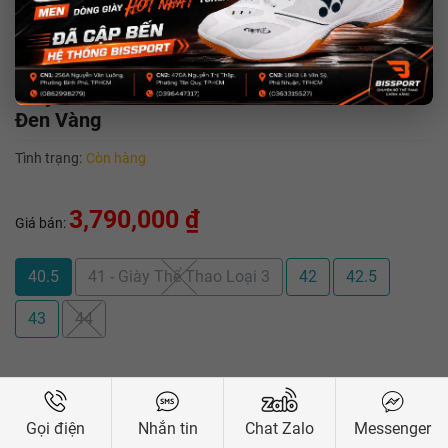
Giày Pickleball JET MACH 4 ALL COURT MEN
Đen Vàng
Tình trạng:
Còn hàng
3,790,000 ₫
Giá bán:
40.5
41 - Giày Thể Thao Loại 3
42
42.5
43
44
+
MUA NGAY
–
Gọi điện
Nhắn tin
Chat Zalo
Messenger