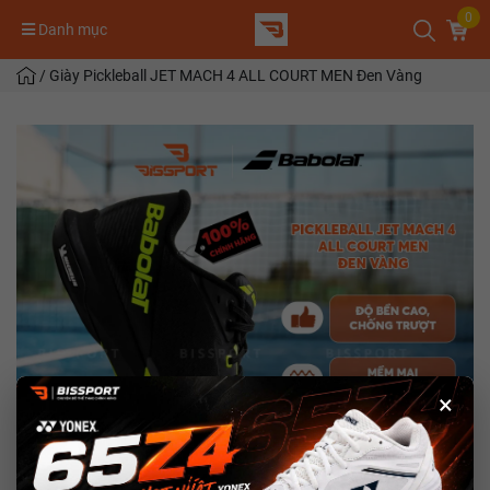
0
Danh mục
/
Giày Pickleball JET MACH 4 ALL COURT MEN Đen Vàng
×