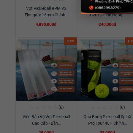
Vợt Pickleball RPM V2
Túi Thể Thao Cầu Lông Ywya
Xem chi tiết
Xem chi tiết
Elongate 16mm Chính…
C201 Chính Hãng…
4,890,000đ
240,000đ
New
Ne
☆
☆
☆
☆
☆
☆
☆
☆
☆
☆
(0)
(0)
Mua Ngay
Mua Ngay
Viền Bảo Vệ Vợt Pickleball
Quả Bóng Pickleball SpinX
Xem chi tiết
Xem chi tiết
Cao Cấp - Bền…
Pro Tour 48H Chính…
25,000đ
35,000đ