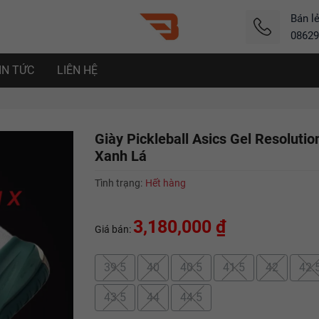
Bán l
08629
IN TỨC
LIÊN HỆ
Giày Pickleball Asics Gel Resolutio
Xanh Lá
Tình trạng:
Hết hàng
3,180,000 ₫
Giá bán:
39.5
40
40.5
41.5
42
42.
43.5
44
44.5