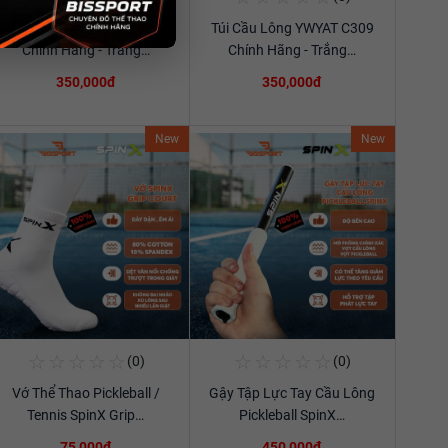
Túi Cầu Lông YWYAT C309
Túi Cầu Lông YWYAT C309
Xem chi tiết
Xem chi tiết
Chính Hãng - Trắng…
Chính Hãng - Trắng…
350,000đ
350,000đ
New
New
☆
☆
☆
☆
☆
☆
☆
☆
☆
☆
(0)
(0)
Mua Ngay
Mua Ngay
Vớ Thể Thao Pickleball /
Gậy Tập Lực Tay Cầu Lông
Xem chi tiết
Xem chi tiết
Tennis SpinX Grip…
Pickleball SpinX…
75,000đ
450,000đ