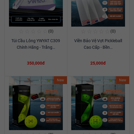
☆
☆
☆
☆
☆
☆
☆
☆
☆
☆
(0)
(0)
Mua Ngay
Mua Ngay
Túi Cầu Lông YWYAT C309
Viền Bảo Vệ Vợt Pickleball
Xem chi tiết
Xem chi tiết
Chính Hãng - Trắng…
Cao Cấp - Bền…
350,000đ
25,000đ
New
New