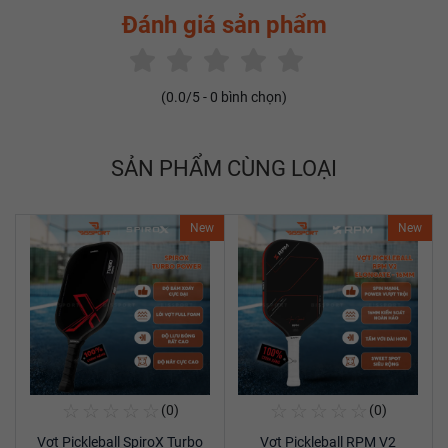
Đánh giá sản phẩm
(
0.0
/5 -
0
bình chọn)
SẢN PHẨM CÙNG LOẠI
New
New
☆
☆
☆
☆
☆
☆
☆
☆
☆
☆
(0)
(0)
Mua Ngay
Mua Ngay
Vợt Pickleball SpiroX Turbo
Vợt Pickleball RPM V2