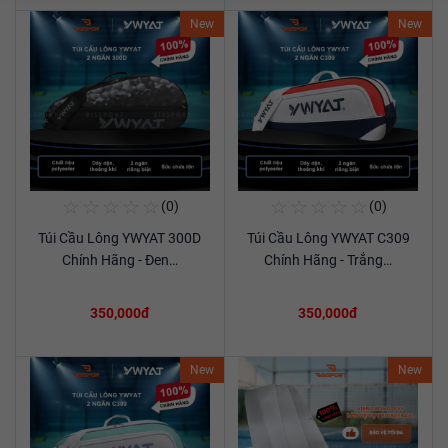
New
New
☆
☆
☆
☆
☆
☆
☆
☆
☆
☆
(0)
(0)
Mua Ngay
Mua Ngay
Túi Cầu Lông YWYAT 300D
Túi Cầu Lông YWYAT C309
Xem chi tiết
Xem chi tiết
Chính Hãng - Đen…
Chính Hãng - Trắng…
350,000đ
350,000đ
New
New