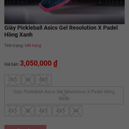
Giày Pickleball Asics Gel Resolution X Padel
Hồng Xanh
Tình trạng:
Hết hàng
3,050,000 ₫
Giá bán:
39.5
40
40.5
Giày Pickleball Asics Gel Resolution X Padel Hồng
Xanh
41.5
42
42.5
43.5
44