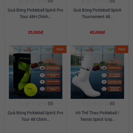
☆
☆
☆
☆
☆
☆
☆
☆
☆
☆
(0)
(0)
Mua Ngay
Mua Ngay
Quả Bóng Pickleball SpinX Pro
Quả Bóng Pickleball SpinX
Xem chi tiết
Xem chi tiết
Tour 48H Chính…
Tournament 48…
35,000đ
45,000đ
New
New
☆
☆
☆
☆
☆
☆
☆
☆
☆
☆
(0)
(0)
Mua Ngay
Mua Ngay
Quả Bóng Pickleball SpinX Pro
Vớ Thể Thao Pickleball /
Xem chi tiết
Xem chi tiết
Tour 48 Chính…
Tennis SpinX Grip…