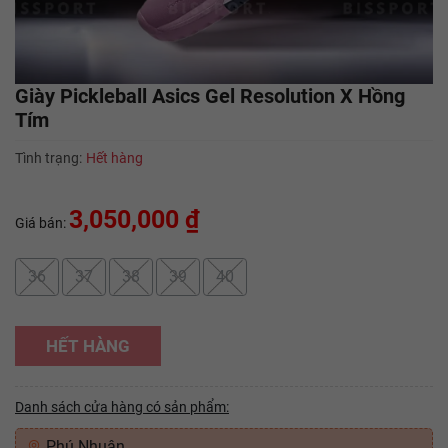
Giày Pickleball Asics Gel Resolution X Hồng
Tím
Tình trạng:
Hết hàng
3,050,000 ₫
Giá bán:
36
37
38
39
40
HẾT HÀNG
Danh sách cửa hàng có sản phẩm:
Phú Nhuận