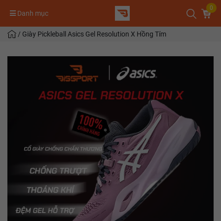
0
Danh mục
/
Giày Pickleball Asics Gel Resolution X Hồng Tím