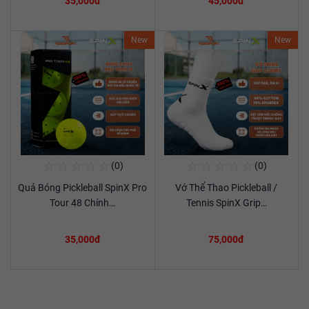
35,000đ
45,000đ
New
New
☆
☆
☆
☆
☆
☆
☆
☆
☆
☆
(0)
(0)
Mua Ngay
Mua Ngay
Quả Bóng Pickleball SpinX Pro
Vớ Thể Thao Pickleball /
Xem chi tiết
Xem chi tiết
Tour 48 Chính…
Tennis SpinX Grip…
35,000đ
75,000đ