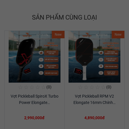
SẢN PHẨM CÙNG LOẠI
New
New
☆
☆
☆
☆
☆
☆
☆
☆
☆
☆
(0)
(0)
Mua Ngay
Mua Ngay
Vợt Pickleball SpiroX Turbo
Vợt Pickleball RPM V2
Xem chi tiết
Xem chi tiết
Power Elongate…
Elongate 16mm Chính…
2,990,000đ
4,890,000đ