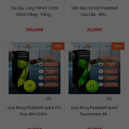
Túi Cầu Lông YWYAT C309
Viền Bảo Vệ Vợt Pickleball
Xem chi tiết
Xem chi tiết
Chính Hãng - Trắng…
Cao Cấp - Bền…
350,000đ
25,000đ
New
New
☆
☆
☆
☆
☆
☆
☆
☆
☆
☆
(0)
(0)
Mua Ngay
Mua Ngay
Quả Bóng Pickleball SpinX Pro
Quả Bóng Pickleball SpinX
Xem chi tiết
Xem chi tiết
Tour 48H Chính…
Tournament 48…