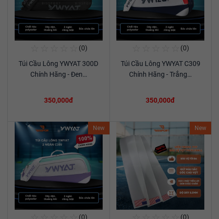
☆
☆
☆
☆
☆
☆
☆
☆
☆
☆
(0)
(0)
Mua Ngay
Mua Ngay
Túi Cầu Lông YWYAT 300D
Túi Cầu Lông YWYAT C309
Xem chi tiết
Xem chi tiết
Chính Hãng - Đen…
Chính Hãng - Trắng…
350,000đ
350,000đ
New
New
☆
☆
☆
☆
☆
☆
☆
☆
☆
☆
(0)
(0)
Mua Ngay
Mua Ngay