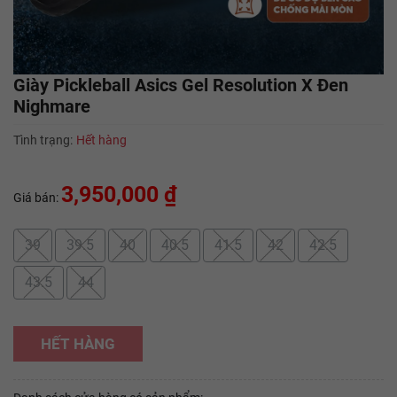
Giày Pickleball Asics Gel Resolution X Đen
Nighmare
Tình trạng:
Hết hàng
3,950,000 ₫
Giá bán:
39
39.5
40
40.5
41.5
42
42.5
43.5
44
HẾT HÀNG