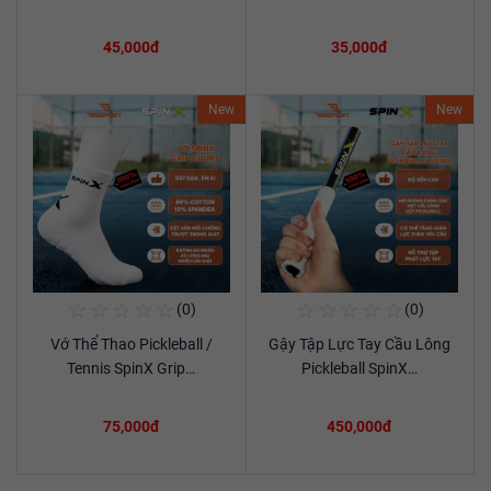
45,000đ
35,000đ
New
New
☆
☆
☆
☆
☆
☆
☆
☆
☆
☆
(0)
(0)
Mua Ngay
Mua Ngay
Vớ Thể Thao Pickleball /
Gậy Tập Lực Tay Cầu Lông
Xem chi tiết
Xem chi tiết
Tennis SpinX Grip…
Pickleball SpinX…
75,000đ
450,000đ