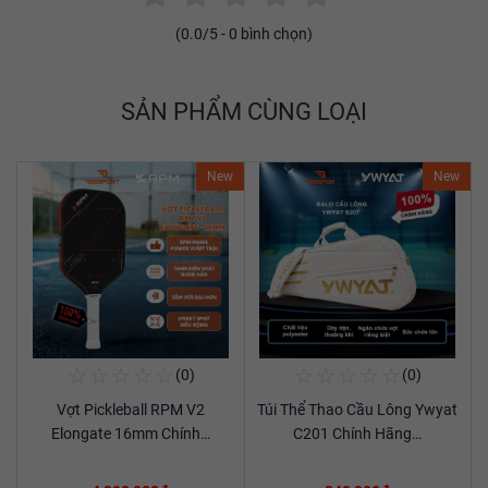
(
0.0
/5 -
0
bình chọn)
SẢN PHẨM CÙNG LOẠI
New
New
☆
☆
☆
☆
☆
☆
☆
☆
☆
☆
(0)
(0)
Mua Ngay
Mua Ngay
Vợt Pickleball RPM V2
Túi Thể Thao Cầu Lông Ywyat
Xem chi tiết
Xem chi tiết
Elongate 16mm Chính…
C201 Chính Hãng…