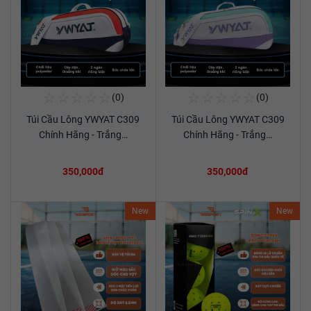
☆
☆
☆
☆
☆
☆
☆
☆
☆
☆
(0)
(0)
Mua Ngay
Mua Ngay
Túi Cầu Lông YWYAT C309
Túi Cầu Lông YWYAT C309
Xem chi tiết
Xem chi tiết
Chính Hãng - Trắng…
Chính Hãng - Trắng…
350,000đ
350,000đ
New
New