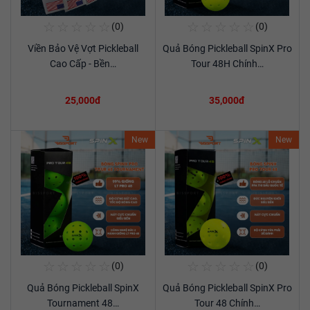
☆
☆
☆
☆
☆
☆
☆
☆
☆
☆
(0)
(0)
Mua Ngay
Mua Ngay
Viền Bảo Vệ Vợt Pickleball
Quả Bóng Pickleball SpinX Pro
Xem chi tiết
Xem chi tiết
Cao Cấp - Bền…
Tour 48H Chính…
25,000đ
35,000đ
New
New
☆
☆
☆
☆
☆
☆
☆
☆
☆
☆
(0)
(0)
Mua Ngay
Mua Ngay
Quả Bóng Pickleball SpinX
Quả Bóng Pickleball SpinX Pro
Xem chi tiết
Xem chi tiết
Tournament 48…
Tour 48 Chính…