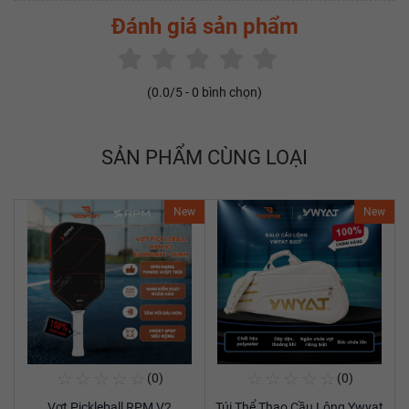
Đánh giá sản phẩm
(
0.0
/5 -
0
bình chọn)
SẢN PHẨM CÙNG LOẠI
New
New
☆
☆
☆
☆
☆
☆
☆
☆
☆
☆
(0)
(0)
Mua Ngay
Mua Ngay
Vợt Pickleball RPM V2
Túi Thể Thao Cầu Lông Ywyat