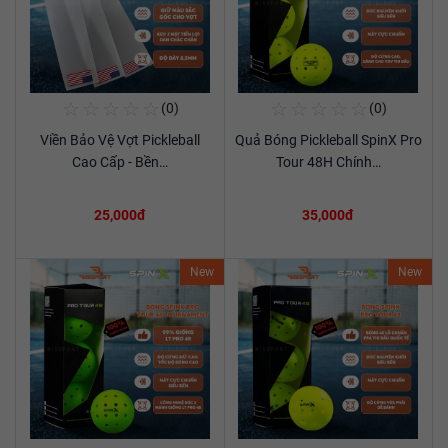
☆
☆
☆
☆
☆
☆
☆
☆
☆
☆
(0)
(0)
Mua Ngay
Mua Ngay
Viền Bảo Vệ Vợt Pickleball
Quả Bóng Pickleball SpinX Pro
Xem chi tiết
Xem chi tiết
Cao Cấp - Bền…
Tour 48H Chính…
25,000đ
35,000đ
New
New