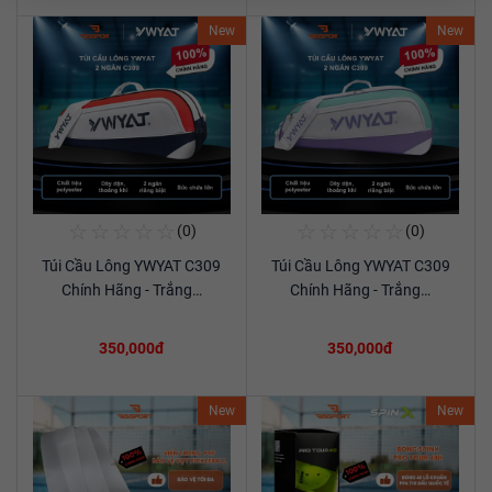
New
New
☆
☆
☆
☆
☆
☆
☆
☆
☆
☆
(0)
(0)
Mua Ngay
Mua Ngay
Túi Cầu Lông YWYAT C309
Túi Cầu Lông YWYAT C309
Xem chi tiết
Xem chi tiết
Chính Hãng - Trắng…
Chính Hãng - Trắng…
350,000đ
350,000đ
New
New