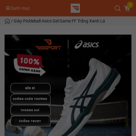
0
Danh mục
/
Giày Pickleball Asics Gel Game FF Trắng Xanh Lá