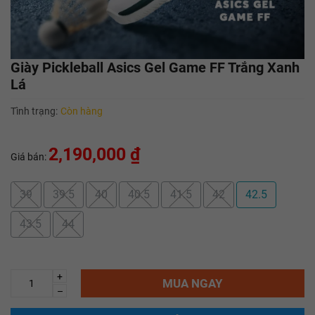
Giày Pickleball Asics Gel Game FF Trắng Xanh
Lá
Tình trạng:
Còn hàng
2,190,000 ₫
Giá bán:
39
39.5
40
40.5
41.5
42
42.5
43.5
44
+
MUA NGAY
–