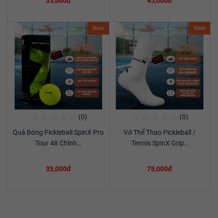
35,000đ
45,000đ
New
New
☆
☆
☆
☆
☆
☆
☆
☆
☆
☆
(0)
(0)
Mua Ngay
Mua Ngay
Quả Bóng Pickleball SpinX Pro
Vớ Thể Thao Pickleball /
Xem chi tiết
Xem chi tiết
Tour 48 Chính…
Tennis SpinX Grip…
35,000đ
75,000đ