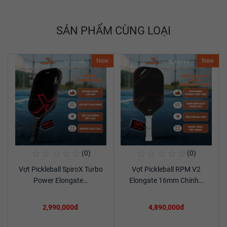
SẢN PHẨM CÙNG LOẠI
New
New
☆
☆
☆
☆
☆
☆
☆
☆
☆
☆
(0)
(0)
Mua Ngay
Mua Ngay
Vợt Pickleball SpiroX Turbo
Vợt Pickleball RPM V2
Xem chi tiết
Xem chi tiết
Power Elongate…
Elongate 16mm Chính…
2,990,000đ
4,890,000đ