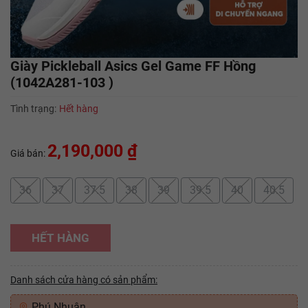
Giày Pickleball Asics Gel Game FF Hồng
(1042A281-103 )
Tình trạng:
Hết hàng
2,190,000 ₫
Giá bán:
36
37
37.5
38
39
39.5
40
40.5
HẾT HÀNG
Danh sách cửa hàng có sản phẩm:
Phú Nhuận