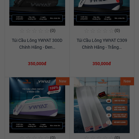
☆
☆
☆
☆
☆
☆
☆
☆
☆
☆
(0)
(0)
Mua Ngay
Mua Ngay
Túi Cầu Lông YWYAT 300D
Túi Cầu Lông YWYAT C309
Xem chi tiết
Xem chi tiết
Chính Hãng - Đen…
Chính Hãng - Trắng…
350,000đ
350,000đ
New
New
☆
☆
☆
☆
☆
☆
☆
☆
☆
☆
(0)
(0)
Mua Ngay
Mua Ngay