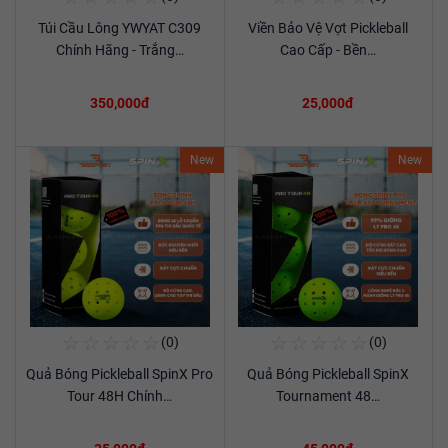
Túi Cầu Lông YWYAT C309
Viền Bảo Vệ Vợt Pickleball
Xem chi tiết
Xem chi tiết
Chính Hãng - Trắng…
Cao Cấp - Bền…
350,000đ
25,000đ
New
New
☆
☆
☆
☆
☆
☆
☆
☆
☆
☆
(0)
(0)
Mua Ngay
Mua Ngay
Quả Bóng Pickleball SpinX Pro
Quả Bóng Pickleball SpinX
Xem chi tiết
Xem chi tiết
Tour 48H Chính…
Tournament 48…