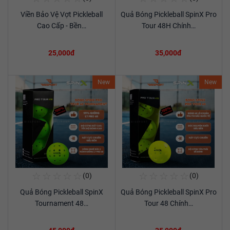
Viền Bảo Vệ Vợt Pickleball
Quả Bóng Pickleball SpinX Pro
Xem chi tiết
Xem chi tiết
Cao Cấp - Bền…
Tour 48H Chính…
25,000đ
35,000đ
New
New
☆
☆
☆
☆
☆
☆
☆
☆
☆
☆
(0)
(0)
Mua Ngay
Mua Ngay
Quả Bóng Pickleball SpinX
Quả Bóng Pickleball SpinX Pro
Xem chi tiết
Xem chi tiết
Tournament 48…
Tour 48 Chính…