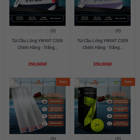
☆
☆
☆
☆
☆
☆
☆
☆
☆
☆
(0)
(0)
Mua Ngay
Mua Ngay
Túi Cầu Lông YWYAT C309
Túi Cầu Lông YWYAT C309
Xem chi tiết
Xem chi tiết
Chính Hãng - Trắng…
Chính Hãng - Trắng…
350,000đ
350,000đ
New
New
☆
☆
☆
☆
☆
☆
☆
☆
☆
☆
(0)
(0)
Mua Ngay
Mua Ngay