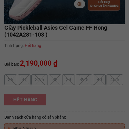
Giày Pickleball Asics Gel Game FF Hồng
(1042A281-103 )
Tình trạng:
Hết hàng
2,190,000 ₫
Giá bán:
36
37
37.5
38
39
39.5
40
40.5
HẾT HÀNG
Danh sách cửa hàng có sản phẩm:
Phú Nhuận