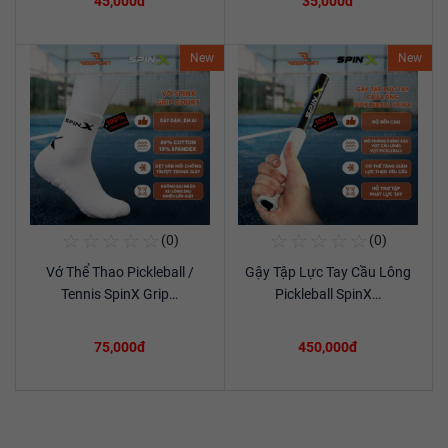
45,000đ
35,000đ
New
New
☆
☆
☆
☆
☆
☆
☆
☆
☆
☆
(0)
(0)
Mua Ngay
Mua Ngay
Vớ Thể Thao Pickleball /
Gậy Tập Lực Tay Cầu Lông
Xem chi tiết
Xem chi tiết
Tennis SpinX Grip…
Pickleball SpinX…
75,000đ
450,000đ