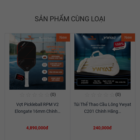
SẢN PHẨM CÙNG LOẠI
New
New
☆
☆
☆
☆
☆
☆
☆
☆
☆
☆
(0)
(0)
Mua Ngay
Mua Ngay
Vợt Pickleball RPM V2
Túi Thể Thao Cầu Lông Ywyat
Xem chi tiết
Xem chi tiết
Elongate 16mm Chính…
C201 Chính Hãng…
4,890,000đ
240,000đ