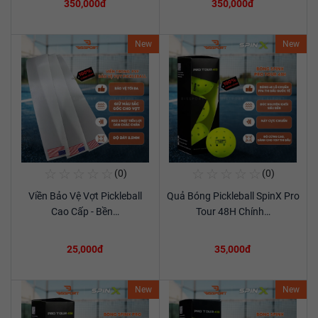
350,000đ
350,000đ
New
New
☆
☆
☆
☆
☆
☆
☆
☆
☆
☆
(0)
(0)
Mua Ngay
Mua Ngay
Viền Bảo Vệ Vợt Pickleball
Quả Bóng Pickleball SpinX Pro
Xem chi tiết
Xem chi tiết
Cao Cấp - Bền…
Tour 48H Chính…
25,000đ
35,000đ
New
New