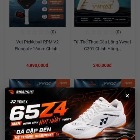
☆
☆
☆
☆
☆
☆
☆
☆
☆
☆
(0)
(0)
Mua Ngay
Mua Ngay
Vợt Pickleball RPM V2
Túi Thể Thao Cầu Lông Ywyat
Xem chi tiết
Xem chi tiết
Elongate 16mm Chính…
C201 Chính Hãng…
4,890,000đ
240,000đ
New
New
×