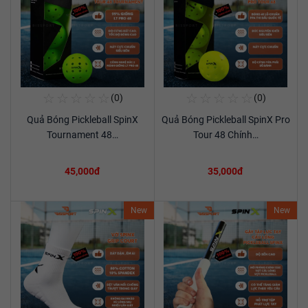
☆
☆
☆
☆
☆
☆
☆
☆
☆
☆
(0)
(0)
Mua Ngay
Mua Ngay
Quả Bóng Pickleball SpinX
Quả Bóng Pickleball SpinX Pro
Xem chi tiết
Xem chi tiết
Tournament 48…
Tour 48 Chính…
45,000đ
35,000đ
New
New