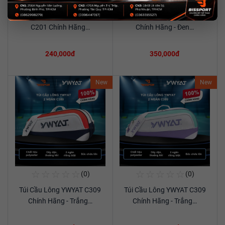
☆
☆
☆
☆
☆
☆
☆
☆
☆
☆
(0)
(0)
Mua Ngay
Mua Ngay
Túi Thể Thao Cầu Lông Ywyat
Túi Cầu Lông YWYAT 300D
Xem chi tiết
Xem chi tiết
C201 Chính Hãng…
Chính Hãng - Đen…
240,000đ
350,000đ
New
New
☆
☆
☆
☆
☆
☆
☆
☆
☆
☆
(0)
(0)
Mua Ngay
Mua Ngay
Túi Cầu Lông YWYAT C309
Túi Cầu Lông YWYAT C309
Xem chi tiết
Xem chi tiết
Chính Hãng - Trắng…
Chính Hãng - Trắng…