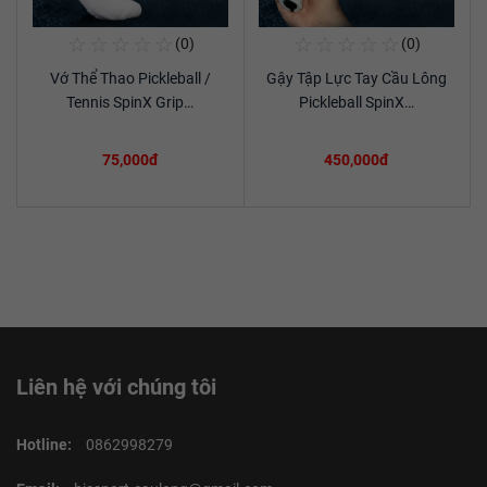
☆
☆
☆
☆
☆
☆
☆
☆
☆
☆
(0)
(0)
Mua Ngay
Mua Ngay
Vớ Thể Thao Pickleball /
Gậy Tập Lực Tay Cầu Lông
Xem chi tiết
Xem chi tiết
Tennis SpinX Grip…
Pickleball SpinX…
75,000đ
450,000đ
Liên hệ với chúng tôi
Hotline:
0862998279