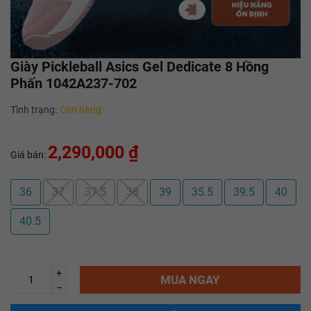
Giày Pickleball Asics Gel Dedicate 8 Hồng
Phấn 1042A237-702
Tình trạng:
Còn hàng
2,290,000 ₫
Giá bán:
36
37
37.5
38
39
35.5
39.5
40
40.5
+
MUA NGAY
–