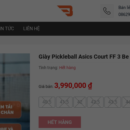
Bán l
08629
IN TỨC
LIÊN HỆ
Giày Pickleball Asics Court FF 3 B
Tình trạng:
Hết hàng
3,990,000 ₫
Giá bán:
40.5
41.5
42
42.5
43.5
4
HẾT HÀNG