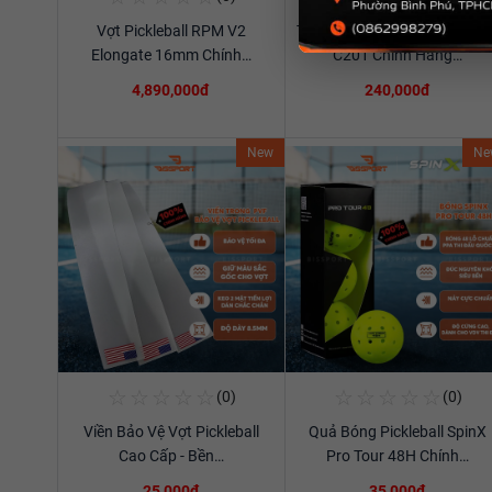
Vợt Pickleball RPM V2
Túi Thể Thao Cầu Lông Ywya
Xem chi tiết
Xem chi tiết
Elongate 16mm Chính…
C201 Chính Hãng…
4,890,000đ
240,000đ
New
Ne
☆
☆
☆
☆
☆
☆
☆
☆
☆
☆
(0)
(0)
Mua Ngay
Mua Ngay
Viền Bảo Vệ Vợt Pickleball
Quả Bóng Pickleball SpinX
Xem chi tiết
Xem chi tiết
Cao Cấp - Bền…
Pro Tour 48H Chính…
25,000đ
35,000đ