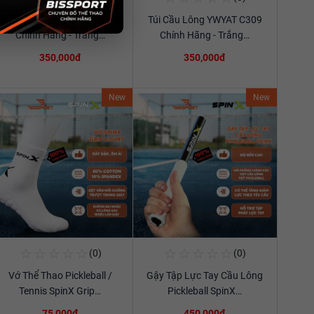
Túi Cầu Lông YWYAT C309
Túi Cầu Lông YWYAT C309
Xem chi tiết
Xem chi tiết
Chính Hãng - Trắng…
Chính Hãng - Trắng…
350,000đ
350,000đ
New
New
☆
☆
☆
☆
☆
☆
☆
☆
☆
☆
(0)
(0)
Mua Ngay
Mua Ngay
Vớ Thể Thao Pickleball /
Gậy Tập Lực Tay Cầu Lông
Xem chi tiết
Xem chi tiết
Tennis SpinX Grip…
Pickleball SpinX…
75,000đ
450,000đ