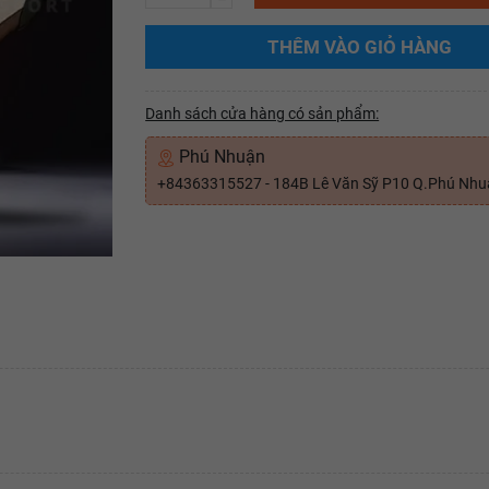
THÊM VÀO GIỎ HÀNG
Danh sách cửa hàng có sản phẩm:
Phú Nhuận
+84363315527 - 184B Lê Văn Sỹ P10 Q.Phú Nh