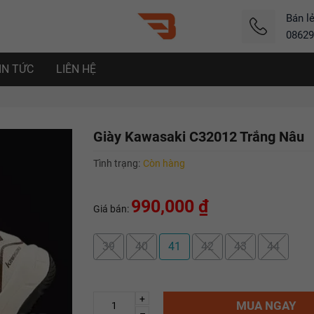
Bán l
08629
IN TỨC
LIÊN HỆ
Giày Kawasaki C32012 Trắng Nâu
Tình trạng:
Còn hàng
990,000 ₫
Giá bán:
39
40
41
42
43
44
+
MUA NGAY
–