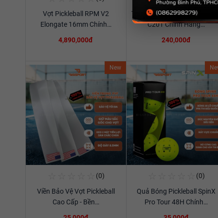
Vợt Pickleball RPM V2
Túi Thể Thao Cầu Lông Ywya
Xem chi tiết
Xem chi tiết
Elongate 16mm Chính…
C201 Chính Hãng…
4,890,000đ
240,000đ
New
Ne
☆
☆
☆
☆
☆
☆
☆
☆
☆
☆
(0)
(0)
Mua Ngay
Mua Ngay
Viền Bảo Vệ Vợt Pickleball
Quả Bóng Pickleball SpinX
Xem chi tiết
Xem chi tiết
Cao Cấp - Bền…
Pro Tour 48H Chính…
25,000đ
35,000đ