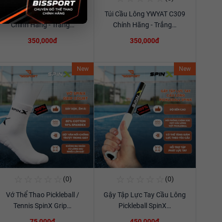
Túi Cầu Lông YWYAT C309
Túi Cầu Lông YWYAT C309
Xem chi tiết
Xem chi tiết
Chính Hãng - Trắng…
Chính Hãng - Trắng…
350,000đ
350,000đ
New
New
☆
☆
☆
☆
☆
☆
☆
☆
☆
☆
(0)
(0)
Mua Ngay
Mua Ngay
Vớ Thể Thao Pickleball /
Gậy Tập Lực Tay Cầu Lông
Xem chi tiết
Xem chi tiết
Tennis SpinX Grip…
Pickleball SpinX…
75,000đ
450,000đ